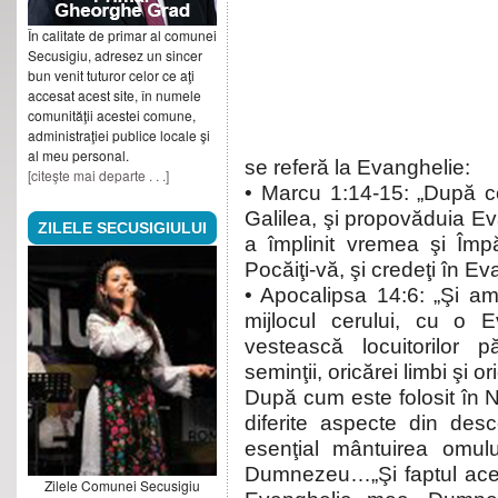
În calitate de primar al comunei
Secusigiu, adresez un sincer
bun venit tuturor celor ce aţi
accesat acest site, în numele
comunităţii acestei comune,
administraţiei publice locale şi
al meu personal.
se referă la Evanghelie:
[citeşte mai departe . . .]
• Marcu 1:14-15: „După ce
Galilea, şi propovăduia Ev
ZILELE SECUSIGIULUI
a împlinit vremea şi Împ
Pocăiţi-vă, şi credeţi în Ev
• Apocalipsa 14:6: „Şi am
mijlocul cerului, cu o 
vestească locuitorilor p
seminţii, oricărei limbi şi o
După cum este folosit în N
diferite aspecte din des
esenţial mântuirea omulu
Dumnezeu…„Şi faptul aces
Zilele Comunei Secusigiu