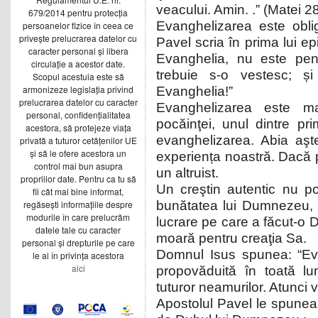
veacului. Amin. .” (Matei 2
679/2014 pentru protecția
Evanghelizarea este obliga
persoanelor fizice în ceea ce
privește prelucrarea datelor cu
Pavel scria în prima lui ep
caracter personal și libera
Evanghelia, nu este pen
circulație a acestor date.
trebuie s-o vestesc; 
Scopul acestuia este să
armonizeze legislația privind
Evanghelia!”
prelucrarea datelor cu caracter
Evanghelizarea este ma
personal, confidențialitatea
pocăinţei, unul dintre pr
acestora, să protejeze viața
evanghelizarea. Abia aş
privată a tuturor cetățenilor UE
și să le ofere acestora un
experiența noastră. Dacă 
control mai bun asupra
un altruist.
propriilor date. Pentru ca tu să
Un creştin autentic nu p
fii cât mai bine informat,
regăsești informațiile despre
bunătatea lui Dumnezeu, 
modurile în care prelucrăm
lucrare pe care a făcut-o
datele tale cu caracter
moară pentru creaţia Sa.
personal și drepturile pe care
Domnul Isus spunea: “Eva
le ai în privința acestora
aici
propovăduită în toată l
tuturor neamurilor. Atunci v
Apostolul Pavel le spunea g