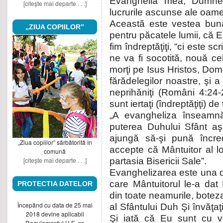
Evanghelia mea, Dumnez
[citeşte mai departe . . .]
lucrurile ascunse ale oame
Această este vestea bună
„ZIUA COPIILOR”
pentru păcatele lumii, că El
fim îndreptăţiţi, “ci este 
ne va fi socotită, nouă ce
morţi pe Isus Hristos, Domn
fărădelegilor noastre, şi a
neprihăniţi (Români 4:24-2
sunt iertaţi (îndreptăţiţi) de
„A evangheliza înseamnă
puterea Duhului Sfânt a
ajungă să-şi pună încr
„Ziua copiilor” sărbătorită în
accepte că Mântuitor al l
comună
[citeşte mai departe . . .]
partasia Bisericii Sale”.
Evanghelizarea este una d
care Mântuitorul le-a dat B
PROTECTIA DATELOR
din toate neamurile, boteza
Începând cu data de 25 mai
al Sfântului Duh Şi învăţaţ
2018 devine aplicabil
Şi iată că Eu sunt cu voi
Regulamentul U.E. nr.