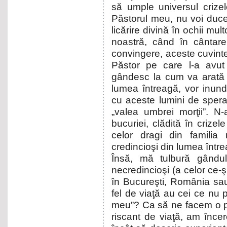
să umple universul crize
Păstorul meu, nu voi duc
licărire divină în ochii mu
noastră, când în cântare
convingere, aceste cuvinte
Păstor pe care l-a avut
gândesc la cum va arată 
lumea întreagă, vor inun
cu aceste lumini de spera
„valea umbrei morţii”. N
bucuriei, clădită în crize
celor dragi din familia
credincioşi din lumea într
Însă, mă tulbură gândul 
necredincioşi (a celor ce-şi 
în Bucureşti, România sau 
fel de viaţă au cei ce nu
meu”? Ca să ne facem o p
riscant de viaţă, am înce