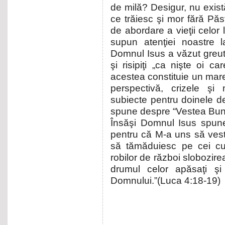
de milă? Desigur, nu exist
ce trăiesc şi mor fără Păst
de abordare a vieţii celor 
supun atenţiei noastre 
Domnul Isus a văzut greutăţ
şi risipiţi „ca nişte oi c
acestea constituie un mare
perspectivă, crizele şi
subiecte pentru doinele de 
spune despre “Vestea Bună
Însăşi Domnul Isus spun
pentru că M-a uns să vest
să tămăduiesc pe cei cu
robilor de război slobozire
drumul celor apăsaţi ş
Domnului.”(Luca 4:18-19)