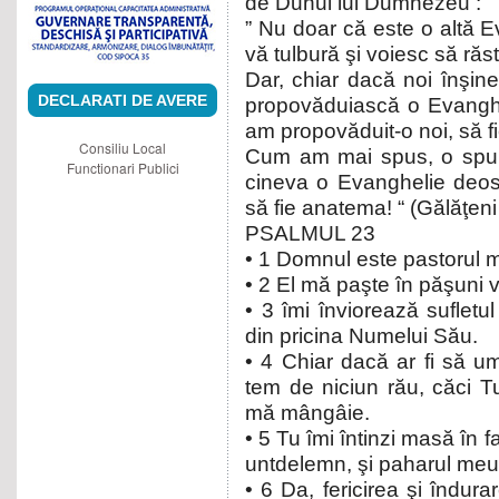
de Duhul lui Dumnezeu :
” Nu doar că este o altă E
vă tulbură şi voiesc să răs
Dar, chiar dacă noi înşin
DECLARATI DE AVERE
propovăduiască o Evanghe
am propovăduit-o noi, să f
Consiliu Local
Cum am mai spus, o spun
Functionari Publici
cineva o Evanghelie deose
să fie anatema! “ (Gălăţeni
PSALMUL 23
• 1 Domnul este pastorul m
• 2 El mă paşte în păşuni 
• 3 îmi înviorează sufletu
din pricina Numelui Său.
• 4 Chiar dacă ar fi să u
tem de niciun rău, căci T
mă mângâie.
• 5 Tu îmi întinzi masă în f
untdelemn, şi paharul meu 
• 6 Da, fericirea şi îndurar