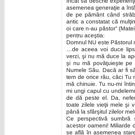
încât să descrie experienţ
asemenea generaţie a întâln
de pe pământ când străbă
antic a constatat că mulţimi
oi care n-au păstor” (Mate
pentru aceştia:
Domnul NU este Păstoru
…de aceea voi duce lips
verzi, şi nu mă duce la ap
şi nu mă povăţuieşte pe 
Numele Său. Dacă ar fi să
tem de orice rău, căci Tu 
mă chinuie. Tu nu-mi întinz
mi ungi capul cu undelemn
de dă peste el. Da, nefer
toate zilele vieţii mele ş
până la sfârşitul zilelor mel
Ce perspectivă sumbră ş
acestor oameni! Miliarde de
se află în asemenea star