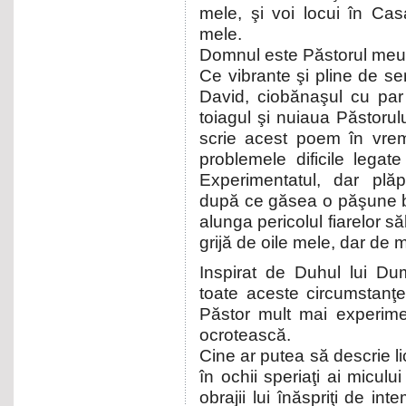
mele, şi voi locui în Cas
mele.
Domnul este Păstorul me
Ce vibrante şi pline de sem
David, ciobănaşul cu par 
toiagul şi nuiaua Păstorulu
scrie acest poem în vrem
problemele dificile legat
Experimentatul, dar plăp
după ce găsea o păşune b
alunga pericolul fiarelor s
grijă de oile mele, dar de m
Inspirat de Duhul lui Du
toate aceste circumstanţe 
Păstor mult mai experimen
ocrotească.
Cine ar putea să descrie li
în ochii speriaţi ai micul
obrajii lui înăspriţi de in