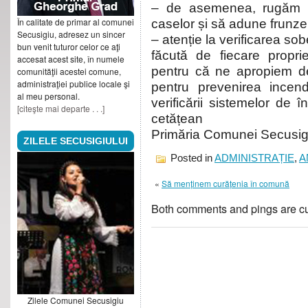
– de asemenea, rugăm ce
În calitate de primar al comunei
caselor și să adune frunze
Secusigiu, adresez un sincer
– atenție la verificarea sob
bun venit tuturor celor ce aţi
făcută de fiecare propri
accesat acest site, în numele
pentru că ne apropiem de
comunităţii acestei comune,
administraţiei publice locale şi
pentru prevenirea incend
al meu personal.
verificării sistemelor de î
[citeşte mai departe . . .]
cetățean
Primăria Comunei Secusig
ZILELE SECUSIGIULUI
Posted in
ADMINISTRAȚIE
,
A
«
Să menținem curățenia în comună
Both comments and pings are cu
Zilele Comunei Secusigiu