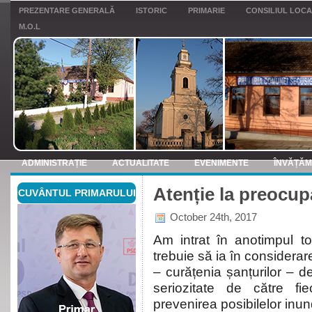
PREZENTARE GENERALĂ
ISTORIC
PRIMARIE
CONSILIUL LOC
M.O.L
ADMINISTRAȚIE
ACTUALITATE
EVENIMENTE
ÎNVĂȚĂ
Atenție la preocup
CUVÂNTUL PRIMARULUI
ANUNTURI
October 24th, 2017
Am intrat în anotimpul t
trebuie să ia în considerar
– curățenia șanțurilor – de
seriozitate de către fi
prevenirea posibilelor inund