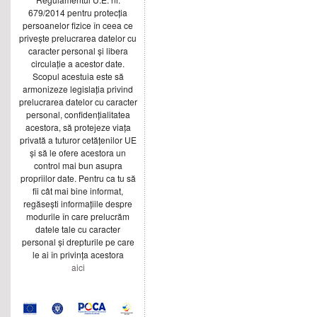
679/2014 pentru protecția
persoanelor fizice în ceea ce
privește prelucrarea datelor cu
caracter personal și libera
circulație a acestor date.
Scopul acestuia este să
armonizeze legislația privind
prelucrarea datelor cu caracter
personal, confidențialitatea
acestora, să protejeze viața
privată a tuturor cetățenilor UE
și să le ofere acestora un
control mai bun asupra
propriilor date. Pentru ca tu să
fii cât mai bine informat,
regăsești informațiile despre
modurile în care prelucrăm
datele tale cu caracter
personal și drepturile pe care
le ai în privința acestora
aici