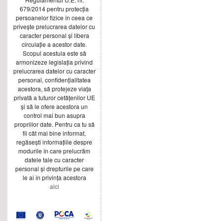
679/2014 pentru protecția
persoanelor fizice în ceea ce
privește prelucrarea datelor cu
caracter personal și libera
circulație a acestor date.
Scopul acestuia este să
armonizeze legislația privind
prelucrarea datelor cu caracter
personal, confidențialitatea
acestora, să protejeze viața
privată a tuturor cetățenilor UE
și să le ofere acestora un
control mai bun asupra
propriilor date. Pentru ca tu să
fii cât mai bine informat,
regăsești informațiile despre
modurile în care prelucrăm
datele tale cu caracter
personal și drepturile pe care
le ai în privința acestora
aici