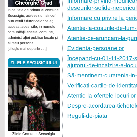
Informare-privind-modifica
deseurilor-solide-nepericu
În calitate de primar al comunei
Secusigiu, adresez un sincer
Informare cu privire la peric
bun venit tuturor celor ce aţi
accesat acest site, în numele
Atentie-la-cosurile-de-fum-
comunităţii acestei comune,
administraţiei publice locale şi
Atentie-ce-aruncam-la-gun
al meu personal.
Evidenta-persoanelor
[citeşte mai departe . . .]
Începand-cu-01-11-2017-se
ZILELE SECUSIGIULUI
ajutorul-de-incalzire-a-locu
Să-mentinem-curatenia-i
Verificati-cartile-de-identita
Atentie-la-ofertele-locuril
Despre-acordarea-tichetelo
Reguli-de-piata
Zilele Comunei Secusigiu