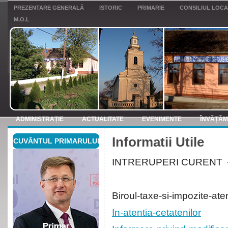
PREZENTARE GENERALĂ
ISTORIC
PRIMARIE
CONSILIUL LOC
M.O.L
ADMINISTRAȚIE
ACTUALITATE
EVENIMENTE
ÎNVĂȚĂ
Informatii Utile
CUVÂNTUL PRIMARULUI
ANUNTURI
INTRERUPERI CURENT
Biroul-taxe-si-impozite-at
In-atentia-cetatenilor