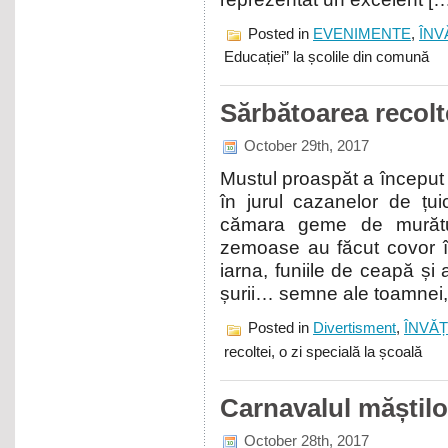
Posted in
EVENIMENTE
,
ÎN
Educației” la școlile din comună
Sărbătoarea recolte
October 29th, 2017
Mustul proaspăt a început s
în jurul cazanelor de țu
cămara geme de murături
zemoase au făcut covor î
iarna, funiile de ceapă și a
șurii… semne ale toamnei,
Posted in
Divertisment
,
ÎNVĂ
recoltei, o zi specială la școală
Carnavalul măștilo
October 28th, 2017