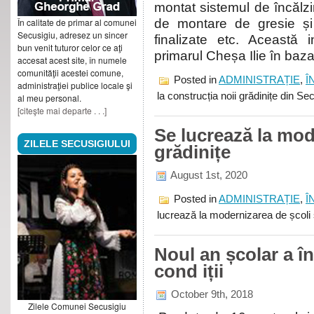
montat sistemul de încălzir
În calitate de primar al comunei
de montare de gresie și 
Secusigiu, adresez un sincer
finalizate etc. Această 
bun venit tuturor celor ce aţi
primarul Cheșa Ilie în baza
accesat acest site, în numele
comunităţii acestei comune,
Posted in
ADMINISTRAȚIE
,
Î
administraţiei publice locale şi
la construcția noii grădinițe din Se
al meu personal.
[citeşte mai departe . . .]
Se lucrează la mod
ZILELE SECUSIGIULUI
grădinițe
August 1st, 2020
Posted in
ADMINISTRAȚIE
,
Î
lucrează la modernizarea de școli ș
Noul an școlar a î
cond iții
October 9th, 2018
Zilele Comunei Secusigiu