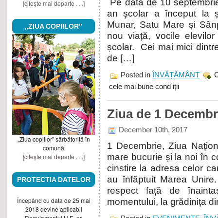
Pe data de 10 septembrie
[citeşte mai departe . . .]
an şcolar a început la șc
Munar, Satu Mare și Sânp
„ZIUA COPIILOR”
nou viață, vocile elevil
școlar. Cei mai mici dintre
de […]
Posted in
ÎNVĂȚĂMÂNT
cele mai bune cond iții
Ziua de 1 Decembri
December 10th, 2017
„Ziua copiilor” sărbătorită în
1 Decembrie, Ziua Națion
comună
mare bucurie și la noi în
[citeşte mai departe . . .]
cinstire la adresa celor car
au înfăptuit Marea Unire
PROTECTIA DATELOR
respect față de înainta
Începând cu data de 25 mai
momentului, la grădinița di
2018 devine aplicabil
Regulamentul U.E. nr.