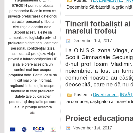
Posted in
EVENIMENTE
,
ÎN
679/2014 pentru protecția
Decembrie Sărbătorită la grădiniță
persoanelor fizice în ceea ce
privește prelucrarea datelor cu
caracter personal și libera
Tinerii fotbaliști a
circulație a acestor date.
marelui trofeu
Scopul acestuia este să
armonizeze legislația privind
December 1st, 2017
prelucrarea datelor cu caracter
personal, confidențialitatea
La O.N.S.Ș. zona Vinga, cic
acestora, să protejeze viața
Scolii Gimnaziale Secusig
privată a tuturor cetățenilor UE
d-nul prof Iosim Vladimir
și să le ofere acestora un
control mai bun asupra
noiembrie, a fost un turne
propriilor date. Pentru ca tu să
comunei noastre au câștig
fii cât mai bine informat,
deosebită, care ne dă nu do
regăsești informațiile despre
modurile în care prelucrăm
Posted in
Divertisment
,
ÎNVĂ
datele tale cu caracter
personal și drepturile pe care
ai comunei, câștigători ai marelui t
le ai în privința acestora
aici
Proiect educaționa
November 1st, 2017