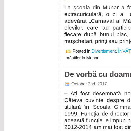
La școala din Munar a fo
extracuriculară, o zi a 
adevărat „Carnaval al Măș
elevilor, care au parti
fiecare după bunul plac, d
mușchetari, prinți sau prin
Posted in
Divertisment
,
ÎNVĂ
măștilor la Munar
De vorbă cu doamn
October 2nd, 2017
– Ați fost desemnată nou
Câteva cuvinte despre d
titulară în Școala Gimn
1999. Funcția de director 
această funcție le impun nu
2012-2014 am mai fost dire