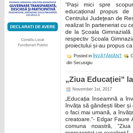
”Pași mici spre scopuri
educațional propus de 
Centrului Judeţean de Res
realizat în parteneriat cu 
DECLARATI DE AVERE
de la Școala Gimnazială 
respectiv Școala Gimnazia
Consiliu Local
Functionari Publici
proiectului și-au propus ca
Posted in
ÎNVĂȚĂMÂNT
din Secusigiu
„Ziua Educației” l
November 1st, 2017
„Educația înseamnă a învăț
învăța să gândești liber și 
o faci mai umană, a învăța
creatoare.”- Edgar Faure An
comuna noastră, ”Ziua
reprezentat un excelent [