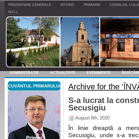
PREZENTARE GENERALĂ
ISTORIC
PRIMARIE
CONSILIUL LOC
M.O.L
ADMINISTRAȚIE
ACTUALITATE
EVENIMENTE
ÎNVĂȚĂ
Archive for the ‘Î
CUVÂNTUL PRIMARULUI
ANUNTURI
S-a lucrat la const
Secusigiu
August 8th, 2020
În linie dreaptă a mers 
Secusigiu, unde s-a trecu