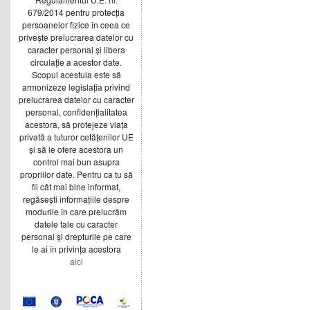
679/2014 pentru protecția
persoanelor fizice în ceea ce
privește prelucrarea datelor cu
caracter personal și libera
circulație a acestor date.
Scopul acestuia este să
armonizeze legislația privind
prelucrarea datelor cu caracter
personal, confidențialitatea
acestora, să protejeze viața
privată a tuturor cetățenilor UE
și să le ofere acestora un
control mai bun asupra
propriilor date. Pentru ca tu să
fii cât mai bine informat,
regăsești informațiile despre
modurile în care prelucrăm
datele tale cu caracter
personal și drepturile pe care
le ai în privința acestora
aici