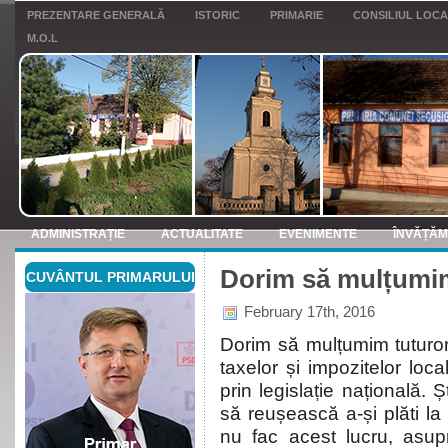
PREZENTARE GENERALĂ
ISTORIC
PRIMARIE
CONSILIUL LOC
M.O.L
ADMINISTRAȚIE
ACTUALITATE
EVENIMENTE
ÎNVĂȚĂ
Dorim să mulțumim
CUVÂNTUL PRIMARULUI
ANUNTURI
February 17th, 2016
Dorim să mulțumim tuturor 
taxelor și impozitelor local
prin legislație națională. 
să reușească a-și plăti la 
nu fac acest lucru, asu