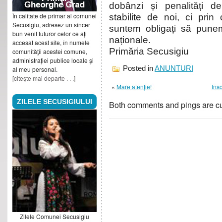
dobânzi și penalități de
În calitate de primar al comunei
stabilite de noi, ci prin 
Secusigiu, adresez un sincer
suntem obligați să punem 
bun venit tuturor celor ce aţi
naționale.
accesat acest site, în numele
Primăria Secusigiu
comunităţii acestei comune,
administraţiei publice locale şi
Posted in
ANUNTURI
al meu personal.
[citeşte mai departe . . .]
«
Mare atenție!
Însc
ZILELE SECUSIGIULUI
Both comments and pings are cu
Zilele Comunei Secusigiu