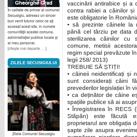
vaccinării antirabice și a 
În calitate de primar al comunei
contra rabiei a câinilor și 
Secusigiu, adresez un sincer
este obligatorie în România
bun venit tuturor celor ce aţi
• să prezinte câinele la m
accesat acest site, în numele
până cel târziu pe data d
comunităţii acestei comune,
administraţiei publice locale şi
sterilizarea câinilor cu
al meu personal.
comune, metisii acestor
[citeşte mai departe . . .]
regim special prevăzute î
legii 258/ 2013)
ZILELE SECUSIGIULUI
TREBUIE SĂ ȘTIȚI!
• câineii neidentificați și n
sunt considerați câini f
prevederilor legislației în 
• ca deținător de câine eș
spațiile publice să ai asup
• Înregistrarea în RECS (
Stăpân) este făcută e
proprietarul are obligația 
șapte zile asupra evenimen
Zilele Comunei Secusigiu