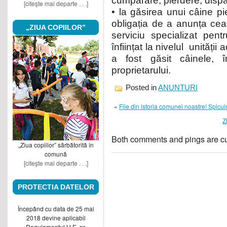
cumpărare, pierdere, dispari
[citeşte mai departe . . .]
• la găsirea unui câine pi
obligația de a anunța cea
„ZIUA COPIILOR”
serviciu specializat pent
înființat la nivelul unității
a fost găsit câinele, î
proprietarului.
Posted in
ANUNTURI
«
File din istoria comunei noastre! Spicu
Z
Both comments and pings are cu
„Ziua copiilor” sărbătorită în
comună
[citeşte mai departe . . .]
PROTECTIA DATELOR
Începând cu data de 25 mai
2018 devine aplicabil
Regulamentul U.E. nr.