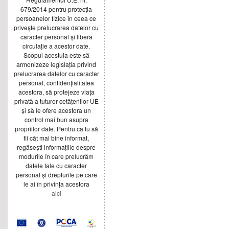
679/2014 pentru protecția
persoanelor fizice în ceea ce
privește prelucrarea datelor cu
caracter personal și libera
circulație a acestor date.
Scopul acestuia este să
armonizeze legislația privind
prelucrarea datelor cu caracter
personal, confidențialitatea
acestora, să protejeze viața
privată a tuturor cetățenilor UE
și să le ofere acestora un
control mai bun asupra
propriilor date. Pentru ca tu să
fii cât mai bine informat,
regăsești informațiile despre
modurile în care prelucrăm
datele tale cu caracter
personal și drepturile pe care
le ai în privința acestora
aici