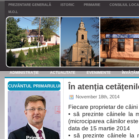
PREZENTARE GENERALĂ
ISTORIC
PRIMARIE
CONSILIUL LOC
M.O.L
ADMINISTRAȚIE
ACTUALITATE
EVENIMENTE
ÎNVĂȚĂ
În atenția cetățenil
CUVÂNTUL PRIMARULUI
ANUNTURI
November 18th, 2014
Fiecare proprietar de câini 
• să prezinte câinele la 
(microciparea câinilor est
data de 15 martie 2014
• să prezinte câinele la 