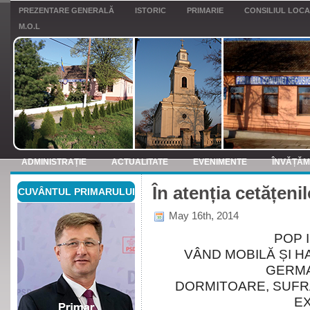
PREZENTARE GENERALĂ
ISTORIC
PRIMARIE
CONSILIUL LOC
M.O.L
ADMINISTRAȚIE
ACTUALITATE
EVENIMENTE
ÎNVĂȚĂ
În atenția cetățenil
CUVÂNTUL PRIMARULUI
ANUNTURI
May 16th, 2014
POP I
VÂND MOBILĂ ȘI 
GERMA
DORMITOARE, SUFR
EX