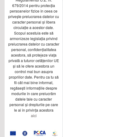
679/2014 pentru protecția
persoanelor fizice în ceea ce
privește prelucrarea datelor cu
caracter personal și libera
circulație a acestor date.
Scopul acestuia este să
armonizeze legislația privind
prelucrarea datelor cu caracter
personal, confidențialitatea
acestora, să protejeze viața
privată a tuturor cetățenilor UE
și să le ofere acestora un
control mai bun asupra
propriilor date. Pentru ca tu să
fii cât mai bine informat,
regăsești informațiile despre
modurile în care prelucrăm
datele tale cu caracter
personal și drepturile pe care
le ai în privința acestora
aici