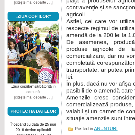
piaţă a produselor agrico
[citeşte mai departe . . .]
contravenţie şi se sancţi
agricoli.
„ZIUA COPIILOR”
Astfel, cei care vor utili
respecte regimul de utilizar
amendă de la 200 lei la 1.0
De asemenea, producăto
produse agricole de l
comercializare, dar nu vor 
completată corespunzător ca
transportate, ar putea pri
lei.
În plus, dacă nu vor afişa 
„Ziua copiilor” sărbătorită în
pasibili de o amendă care va
comună
[citeşte mai departe . . .]
Amenzile cresc considera
comercializează produse, 
valabil şi un carnet de co
PROTECTIA DATELOR
situaţie amenzile sunt între
Începând cu data de 25 mai
Posted in
ANUNTURI
2018 devine aplicabil
Regulamentul U.E. nr.