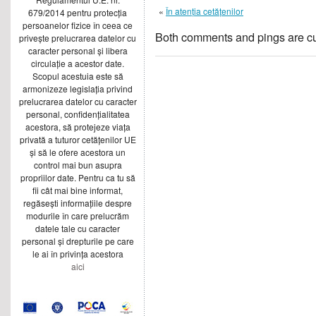
«
În atenția cetățenilor
679/2014 pentru protecția
persoanelor fizice în ceea ce
Both comments and pings are cu
privește prelucrarea datelor cu
caracter personal și libera
circulație a acestor date.
Scopul acestuia este să
armonizeze legislația privind
prelucrarea datelor cu caracter
personal, confidențialitatea
acestora, să protejeze viața
privată a tuturor cetățenilor UE
și să le ofere acestora un
control mai bun asupra
propriilor date. Pentru ca tu să
fii cât mai bine informat,
regăsești informațiile despre
modurile în care prelucrăm
datele tale cu caracter
personal și drepturile pe care
le ai în privința acestora
aici