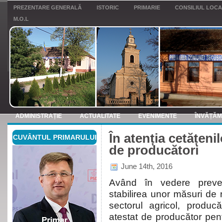
PREZENTARE GENERALĂ
ISTORIC
PRIMARIE
CONSILIUL LOC
M.O.L
ADMINISTRAȚIE
ACTUALITATE
EVENIMENTE
ÎNVĂȚĂ
În atenția cetățenil
CUVÂNTUL PRIMARULUI
ANUNTURI
de producători
June 14th, 2016
Având în vedere preved
stabilirea unor măsuri de 
sectorul agricol, producă
atestat de producător pent