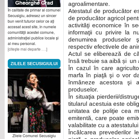
agroalimentare.
În calitate de primar al comunei
Atestatul de producător e
Secusigiu, adresez un sincer
de producător agricol pent
bun venit tuturor celor ce aţi
activităţi economice în se
accesat acest site, în numele
informaţii cu privire la 
comunităţii acestei comune,
administraţiei publice locale şi
denumirea produselor ş
al meu personal.
respectiv efectivele de ani
[citeşte mai departe . . .]
Actul se eliberează de căt
însă trebuie sa aibă și un 
ZILELE SECUSIGIULUI
În cazul în care agricult
marfa în piaţă şi o vor da 
înmâneze acestora şi a
produselor.
În situaţia pierderii/distrug
titularul acestuia este obl
unitatea de poliţie cea m
emitentă, care poate emit
valabilitate cu a atestatului i
Încălcarea prevederilor 
Zilele Comunei Secusigiu