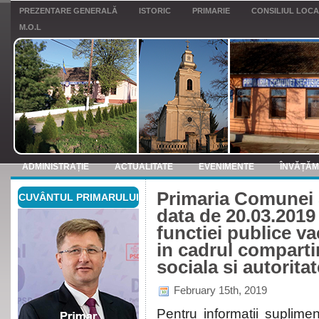
PREZENTARE GENERALĂ
ISTORIC
PRIMARIE
CONSILIUL LOC
M.O.L
ADMINISTRAȚIE
ACTUALITATE
EVENIMENTE
ÎNVĂȚĂ
Primaria Comunei 
CUVÂNTUL PRIMARULUI
ANUNTURI
data de 20.03.201
functiei publice v
in cadrul comparti
sociala si autoritat
February 15th, 2019
Pentru informatii suplime