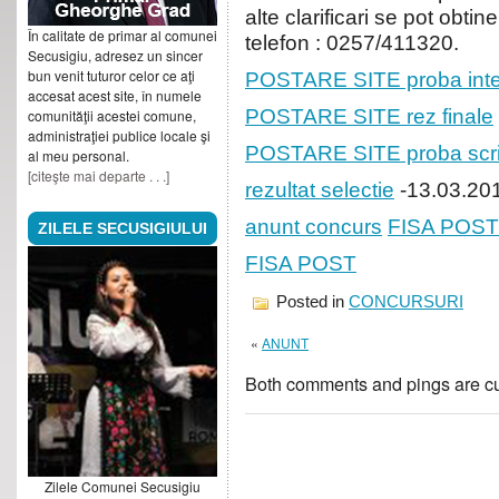
alte clarificari se pot obtin
În calitate de primar al comunei
telefon : 0257/411320.
Secusigiu, adresez un sincer
bun venit tuturor celor ce aţi
POSTARE SITE proba inte
accesat acest site, în numele
POSTARE SITE rez finale
comunităţii acestei comune,
administraţiei publice locale şi
POSTARE SITE proba scr
al meu personal.
[citeşte mai departe . . .]
rezultat selectie
-13.03.20
anunt concurs
FISA POST
ZILELE SECUSIGIULUI
FISA POST
Posted in
CONCURSURI
«
ANUNT
Both comments and pings are cu
Zilele Comunei Secusigiu