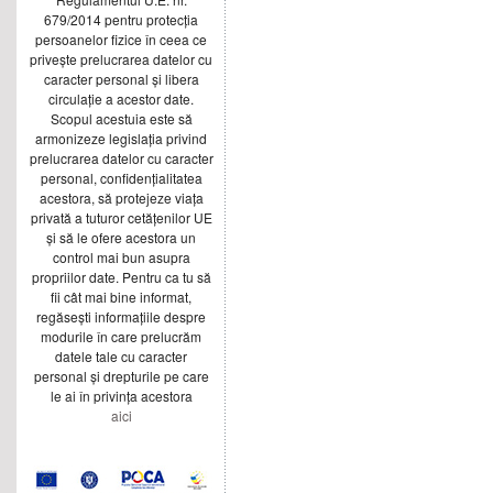
679/2014 pentru protecția
persoanelor fizice în ceea ce
privește prelucrarea datelor cu
caracter personal și libera
circulație a acestor date.
Scopul acestuia este să
armonizeze legislația privind
prelucrarea datelor cu caracter
personal, confidențialitatea
acestora, să protejeze viața
privată a tuturor cetățenilor UE
și să le ofere acestora un
control mai bun asupra
propriilor date. Pentru ca tu să
fii cât mai bine informat,
regăsești informațiile despre
modurile în care prelucrăm
datele tale cu caracter
personal și drepturile pe care
le ai în privința acestora
aici