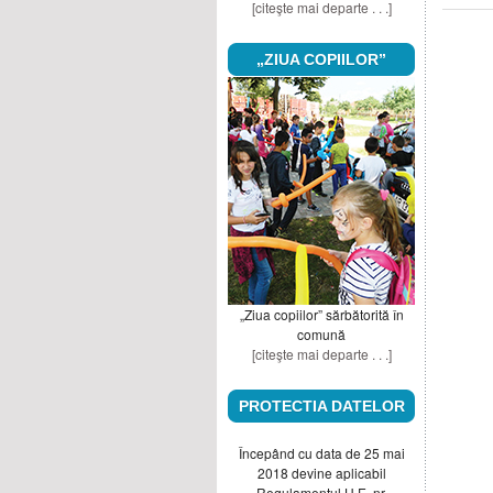
[citeşte mai departe . . .]
„ZIUA COPIILOR”
„Ziua copiilor” sărbătorită în
comună
[citeşte mai departe . . .]
PROTECTIA DATELOR
Începând cu data de 25 mai
2018 devine aplicabil
Regulamentul U.E. nr.