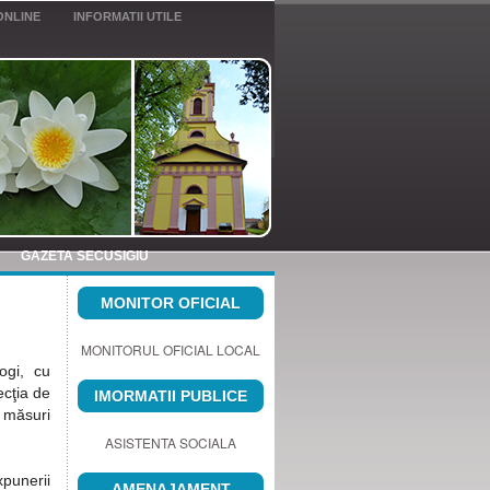
ONLINE
INFORMATII UTILE
GAZETA SECUSIGIU
MONITOR OFICIAL
MONITORUL OFICIAL LOCAL
ogi, cu
ecţia de
IMORMATII PUBLICE
 măsuri
ASISTENTA SOCIALA
xpunerii
AMENAJAMENT