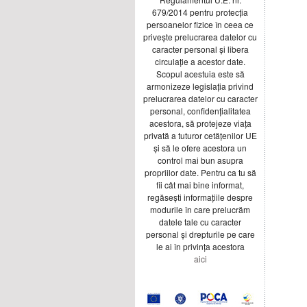
679/2014 pentru protecția
persoanelor fizice în ceea ce
privește prelucrarea datelor cu
caracter personal și libera
circulație a acestor date.
Scopul acestuia este să
armonizeze legislația privind
prelucrarea datelor cu caracter
personal, confidențialitatea
acestora, să protejeze viața
privată a tuturor cetățenilor UE
și să le ofere acestora un
control mai bun asupra
propriilor date. Pentru ca tu să
fii cât mai bine informat,
regăsești informațiile despre
modurile în care prelucrăm
datele tale cu caracter
personal și drepturile pe care
le ai în privința acestora
aici