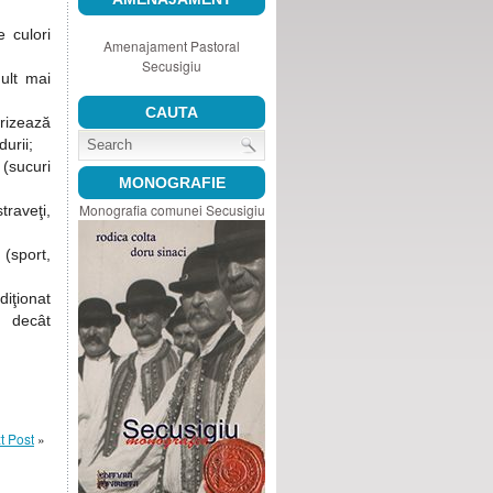
e culori
Amenajament Pastoral
Secusigiu
ult mai
CAUTA
rizează
urii;
 (sucuri
MONOGRAFIE
Monografia comunei Secusigiu
raveţi,
(sport,
diţionat
ă decât
t Post
»