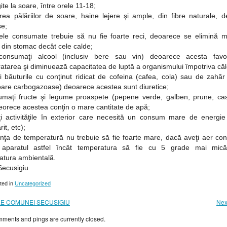
ite la soare, între orele 11-18;
rea pălăriilor de soare, haine lejere şi ample, din fibre naturale, d
se;
idele consumate trebuie să nu fie foarte reci, deoarece se elimină m
din stomac decât cele calde;
onsumaţi alcool (inclusiv bere sau vin) deoarece acesta favo
atarea şi diminuează capacitatea de luptă a organismului împotriva căld
ţi băuturile cu conţinut ridicat de cofeina (cafea, cola) sau de zahăr
oare carbogazoase) deoarece acestea sunt diuretice;
umaţi fructe şi legume proaspete (pepene verde, galben, prune, cast
deorece acestea conţin o mare cantitate de apă;
aţi activităţile în exterior care necesită un consum mare de energie 
it, etc);
enţa de temperatură nu trebuie să fie foarte mare, dacă aveţi aer con
i aparatul astfel încât temperatura să fie cu 5 grade mai mic
atura ambientală.
ecusigiu
ted in
Uncategorized
LE COMUNEI SECUSIGIU
Nex
ments and pings are currently closed.