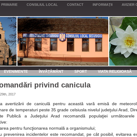
PRIMARIE
CONSILIUL LOCAL
CONTACT
INFORMAŢII
AVIZIER 
EVENIMENTE
ÎNVĂȚĂMÂNT
SPORT
VIATA RELIGIOASĂ
omandări privind canicula
29th, 2017
a avertizării de caniculă pentru această vară emisă de meteorol
nare de temperaturi peste 35 grade celsiusla nivelul judeţului Arad, Dir
te Publică a Judeţului Arad recomandă populaţiei următoarele
ive:
tarea pentru funcţionarea normală a organismului;
u prevenirea incidentelor este recomandat, pe cât posibil, evitarea e