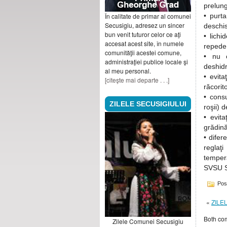
prelung
În calitate de primar al comunei
• purta
Secusigiu, adresez un sincer
deschi
bun venit tuturor celor ce aţi
• lich
accesat acest site, în numele
repede 
comunităţii acestei comune,
• nu c
administraţiei publice locale şi
deshidr
al meu personal.
• evita
[citeşte mai departe . . .]
răcorit
• cons
ZILELE SECUSIGIULUI
roşii) 
• evit
grădinăr
• difer
reglaţ
temper
SVSU S
Pos
«
ZILE
Both com
Zilele Comunei Secusigiu