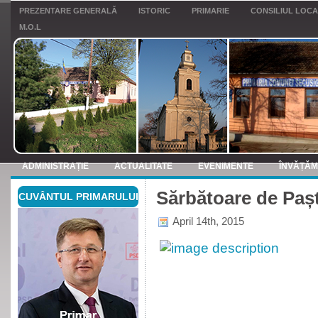
PREZENTARE GENERALĂ
ISTORIC
PRIMARIE
CONSILIUL LOC
M.O.L
ADMINISTRAȚIE
ACTUALITATE
EVENIMENTE
ÎNVĂȚĂ
Sărbătoare de Pașt
CUVÂNTUL PRIMARULUI
ANUNTURI
April 14th, 2015