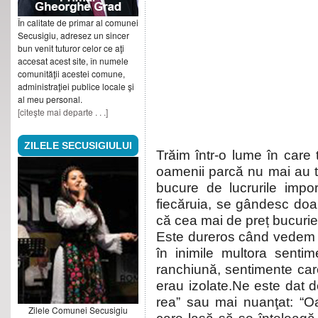
În calitate de primar al comunei
Secusigiu, adresez un sincer
bun venit tuturor celor ce aţi
accesat acest site, în numele
comunităţii acestei comune,
administraţiei publice locale şi
al meu personal.
[citeşte mai departe . . .]
ZILELE SECUSIGIULUI
Trăim într-o lume în care 
oamenii parcă nu mai au t
bucure de lucrurile impor
fiecăruia, se gândesc doar 
că cea mai de preț bucurie
Este dureros când vedem 
în inimile multora sent
ranchiună, sentimente care
erau izolate.Ne este dat 
rea” sau mai nuanţat: “Oa
Zilele Comunei Secusigiu