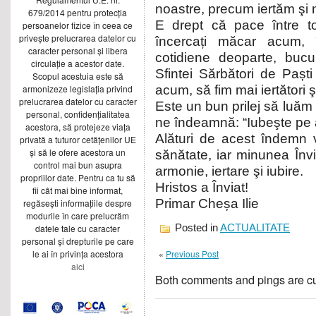
noastre, precum iertăm şi n
679/2014 pentru protecția
E drept că pace între to
persoanelor fizice în ceea ce
privește prelucrarea datelor cu
încercați măcar acum, în
caracter personal și libera
cotidiene deoparte, bucu
circulație a acestor date.
Sfintei Sărbători de Paști
Scopul acestuia este să
armonizeze legislația privind
acum, să fim mai iertători ş
prelucrarea datelor cu caracter
Este un bun prilej să luăm
personal, confidențialitatea
ne îndeamnă: “Iubeşte pe a
acestora, să protejeze viața
Alături de acest îndemn vă
privată a tuturor cetățenilor UE
și să le ofere acestora un
sănătate, iar minunea Învi
control mai bun asupra
armonie, iertare şi iubire.
propriilor date. Pentru ca tu să
Hristos a Înviat!
fii cât mai bine informat,
Primar Cheșa Ilie
regăsești informațiile despre
modurile în care prelucrăm
datele tale cu caracter
Posted in
ACTUALITATE
personal și drepturile pe care
le ai în privința acestora
«
Previous Post
aici
Both comments and pings are cu