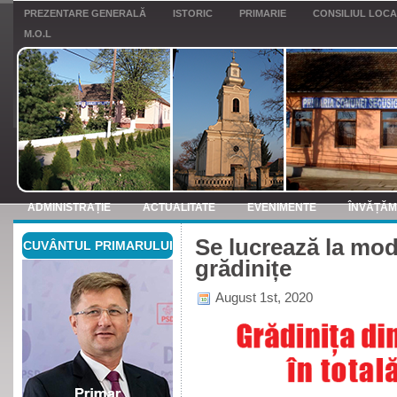
PREZENTARE GENERALĂ
ISTORIC
PRIMARIE
CONSILIUL LOC
M.O.L
ADMINISTRAȚIE
ACTUALITATE
EVENIMENTE
ÎNVĂȚĂ
Se lucrează la mod
CUVÂNTUL PRIMARULUI
ANUNTURI
grădinițe
August 1st, 2020