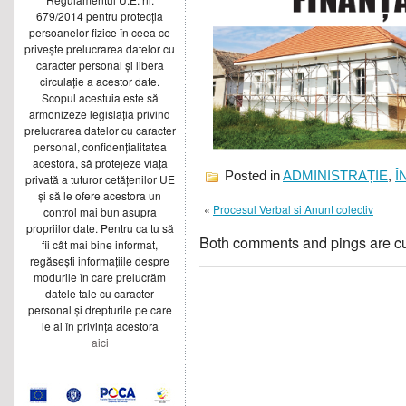
679/2014 pentru protecția
persoanelor fizice în ceea ce
privește prelucrarea datelor cu
caracter personal și libera
circulație a acestor date.
Scopul acestuia este să
armonizeze legislația privind
prelucrarea datelor cu caracter
personal, confidențialitatea
acestora, să protejeze viața
Posted in
ADMINISTRAȚIE
,
Î
privată a tuturor cetățenilor UE
și să le ofere acestora un
«
Procesul Verbal si Anunt colectiv
control mai bun asupra
propriilor date. Pentru ca tu să
Both comments and pings are cu
fii cât mai bine informat,
regăsești informațiile despre
modurile în care prelucrăm
datele tale cu caracter
personal și drepturile pe care
le ai în privința acestora
aici