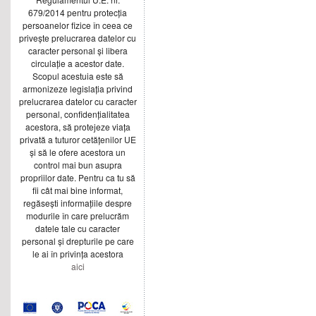
679/2014 pentru protecția
persoanelor fizice în ceea ce
privește prelucrarea datelor cu
caracter personal și libera
circulație a acestor date.
Scopul acestuia este să
armonizeze legislația privind
prelucrarea datelor cu caracter
personal, confidențialitatea
acestora, să protejeze viața
privată a tuturor cetățenilor UE
și să le ofere acestora un
control mai bun asupra
propriilor date. Pentru ca tu să
fii cât mai bine informat,
regăsești informațiile despre
modurile în care prelucrăm
datele tale cu caracter
personal și drepturile pe care
le ai în privința acestora
aici