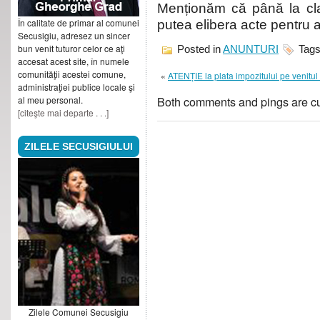
Menționăm că până la clar
În calitate de primar al comunei
putea elibera acte pentru a
Secusigiu, adresez un sincer
bun venit tuturor celor ce aţi
Posted in
ANUNTURI
Tag
accesat acest site, în numele
comunităţii acestei comune,
«
ATENȚIE la plata impozitului pe venitul 
administraţiei publice locale şi
Both comments and pings are cu
al meu personal.
[citeşte mai departe . . .]
ZILELE SECUSIGIULUI
Zilele Comunei Secusigiu