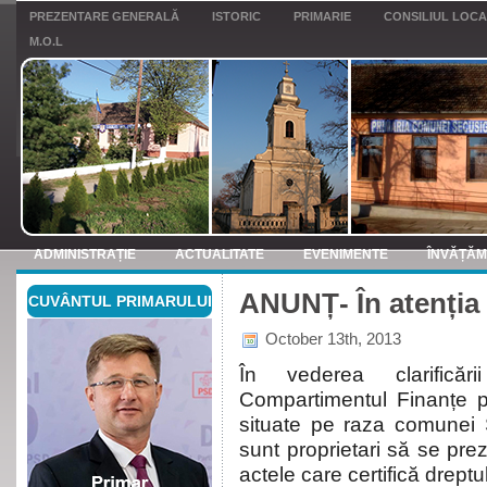
PREZENTARE GENERALĂ
ISTORIC
PRIMARIE
CONSILIUL LOC
M.O.L
ADMINISTRAȚIE
ACTUALITATE
EVENIMENTE
ÎNVĂȚĂ
ANUNȚ- În atenția 
CUVÂNTUL PRIMARULUI
ANUNTURI
October 13th, 2013
În vederea clarificăr
Compartimentul Finanțe pri
situate pe raza comunei S
sunt proprietari să se prez
actele care certifică drept