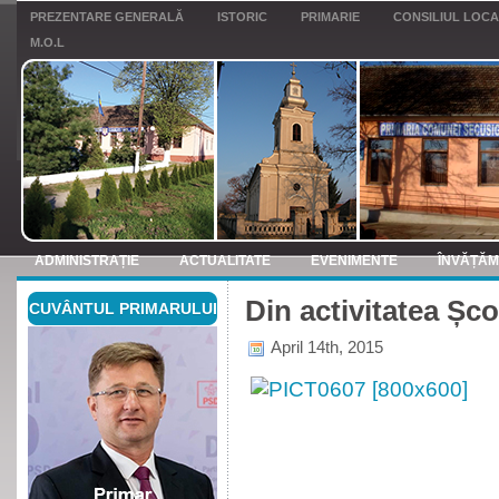
PREZENTARE GENERALĂ
ISTORIC
PRIMARIE
CONSILIUL LOC
M.O.L
ADMINISTRAȚIE
ACTUALITATE
EVENIMENTE
ÎNVĂȚĂ
Din activitatea Șco
CUVÂNTUL PRIMARULUI
ANUNTURI
April 14th, 2015