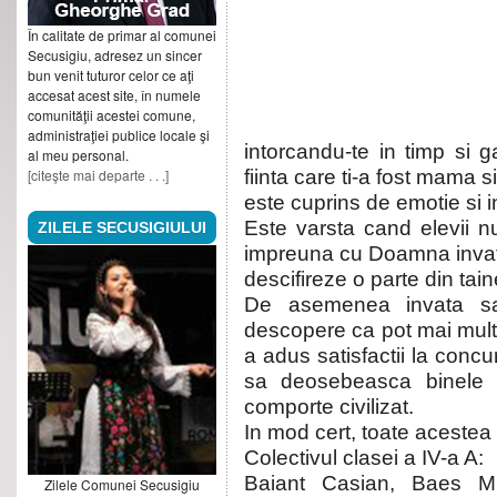
În calitate de primar al comunei
Secusigiu, adresez un sincer
bun venit tuturor celor ce aţi
accesat acest site, în numele
comunităţii acestei comune,
administraţiei publice locale şi
intorcandu-te in timp si g
al meu personal.
[citeşte mai departe . . .]
fiinta care ti-a fost mama si
este cuprins de emotie si i
Este varsta cand elevii n
ZILELE SECUSIGIULUI
impreuna cu Doamna invata
descifireze o parte din tain
De asemenea invata sa
descopere ca pot mai mult, 
a adus satisfactii la concur
sa deosebeasca binele d
comporte civilizat.
In mod cert, toate acestea l
Colectivul clasei a IV-a A:
Baiant Casian, Baes Mir
Zilele Comunei Secusigiu