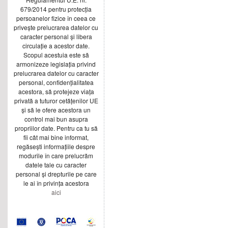
679/2014 pentru protecția
persoanelor fizice în ceea ce
privește prelucrarea datelor cu
caracter personal și libera
circulație a acestor date.
Scopul acestuia este să
armonizeze legislația privind
prelucrarea datelor cu caracter
personal, confidențialitatea
acestora, să protejeze viața
privată a tuturor cetățenilor UE
și să le ofere acestora un
control mai bun asupra
propriilor date. Pentru ca tu să
fii cât mai bine informat,
regăsești informațiile despre
modurile în care prelucrăm
datele tale cu caracter
personal și drepturile pe care
le ai în privința acestora
aici