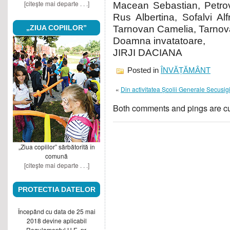
[citeşte mai departe . . .]
Macean Sebastian, Petrov
Rus Albertina, Sofalvi Al
„ZIUA COPIILOR”
Tarnovan Camelia, Tarnov
Doamna invatatoare,
JIRJI DACIANA
Posted in
ÎNVĂȚĂMÂNT
«
Din activitatea Școlii Generale Secusig
Both comments and pings are cu
„Ziua copiilor” sărbătorită în
comună
[citeşte mai departe . . .]
PROTECTIA DATELOR
Începând cu data de 25 mai
2018 devine aplicabil
Regulamentul U.E. nr.