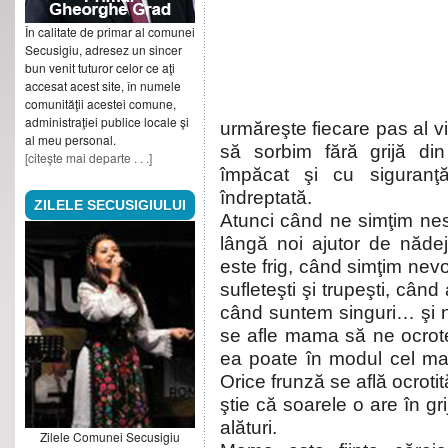
În calitate de primar al comunei
Secusigiu, adresez un sincer
bun venit tuturor celor ce aţi
accesat acest site, în numele
comunităţii acestei comune,
administraţiei publice locale şi
urmăreşte fiecare pas al vi
al meu personal.
să sorbim fără grijă din
[citeşte mai departe . . .]
împăcat şi cu siguranţ
îndreptată.
ZILELE SECUSIGIULUI
Atunci când ne simţim nes
lângă noi ajutor de năde
este frig, când simţim nevo
sufleteşti şi trupeşti, cân
când suntem singuri… şi 
se afle mama să ne ocrot
ea poate în modul cel mai
Orice frunză se află ocroti
ştie că soarele o are în gr
alături.
Zilele Comunei Secusigiu