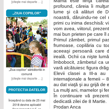
Mama este fiinţa cărei
[citeşte mai departe . . .]
profound, căreia îi mulţ
lume şi că alături de D
„ZIUA COPIILOR”
noastră, dăruindu-ne cel
primi cu inima deschisă: v
vom avea, viitorul, prezent
mai bun prieten pe care îl a
Primul zâmbet, primul pas
frumoase, copilăria cu to
aceeaşi persoană care de
ireală. Ochii ca nişte lumâ
îmbobocit, zâmbetul ca u
vară alcătuiesc figura dră
„Ziua copiilor” sărbătorită în
Elevii clasei a III-a au 
comună
[citeşte mai departe . . .]
internaţionale a femeii 
au dat viaţă şi au grijă de e
La mulţi ani, mamelor şi fe
PROTECTIA DATELOR
În continuare vă prezen
Începând cu data de 25 mai
dedicată zilei de 8 Martie.
2018 devine aplicabil
Prodan Anca
Regulamentul U.E. nr.