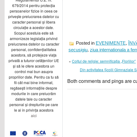
679/2014 pentru protecția
persoanelor fizice în ceea ce
privește prelucrarea datelor cu
caracter personal și libera
circulație a acestor date.
Scopul acestuia este să
armonizeze legislația privind
Posted in
EVENIMENTE
,
ÎN
prelucrarea datelor cu caracter
personal, confidențialitatea
secusigiu
,
ziua internationala a fem
acestora, să protejeze viața
privată a tuturor cetățenilor UE
«
Colțul de religie: semnificația „Floriilor”
și să le ofere acestora un
Din activitatea Școlii Gimnaziale S
control mai bun asupra
propriilor date. Pentru ca tu să
Both comments and pings are cu
fii cât mai bine informat,
regăsești informațiile despre
modurile în care prelucrăm
datele tale cu caracter
personal și drepturile pe care
le ai în privința acestora
aici