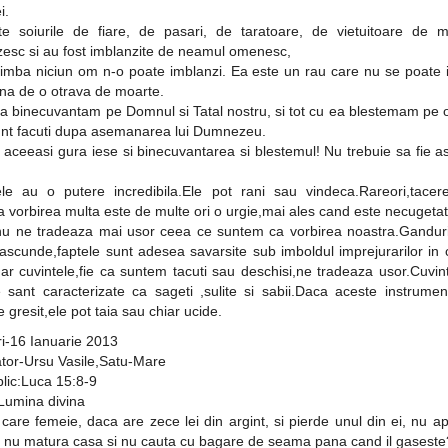
i.
te soiurile de fiare, de pasari, de taratoare, de vietuitoare de 
zesc si au fost imblanzite de neamul omenesc,
limba niciun om n-o poate imblanzi. Ea este un rau care nu se poate 
ina de o otrava de moarte.
ea binecuvantam pe Domnul si Tatal nostru, si tot cu ea blestemam pe 
unt facuti dupa asemanarea lui Dumnezeu.
 aceeasi gura iese si binecuvantarea si blestemul! Nu trebuie sa fie asa
ele au o putere incredibila.Ele pot rani sau vindeca.Rareori,tacer
a vorbirea multa este de multe ori o urgie,mai ales cand este necugetat
nu ne tradeaza mai usor ceea ce suntem ca vorbirea noastra.Ganduril
ascunde,faptele sunt adesea savarsite sub imboldul imprejurarilor in 
ar cuvintele,fie ca suntem tacuti sau deschisi,ne tradeaza usor.Cuvin
e sant caracterizate ca sageti ,sulite si sabii.Daca aceste instrume
 gresit,ele pot taia sau chiar ucide.
i-16 Ianuarie 2013
ator-Ursu Vasile,Satu-Mare
blic:Luca 15:8-9
Lumina divina
care femeie, daca are zece lei din argint, si pierde unul din ei, nu a
, nu matura casa si nu cauta cu bagare de seama pana cand il gaseste