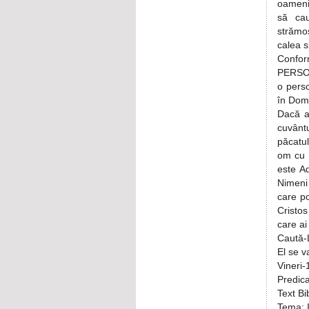
oamenii
să cau
strămoş
calea 
Confor
PERSOAN
o perso
în Domn
Dacă a
cuvântu
păcatul
om cu 
este Ad
Nimeni 
care po
Cristos
care ai
Caută-L
El se v
Vineri-
Predic
Text Bi
Tema: 