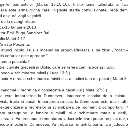
ginile pământului (Marcu 16:15-16). Intr-o lume tulburată si fa
lia este arma divină care linişteste stările convulsionate, redă dem
i asigură viaţă veşnică.
 de la evanghelizare
ca-13 Ianuarie 2013
ator-Emil Buga,Sangiorz Bai
blic:Matei 4:17
e este Pocainta.
atunci incolo, Isus a inceput sa propovaduiasca si sa zica: „Pocaiti-
ia cerurilor este aproape.”
eamna pocainta?
rei cuvinte grecesti in Biblie, care se refera cam la acelasi lucru:
noeo = schimbarea mintii ( Luca 13:3 )
noia = o reala schimbare a mintii si a atitudinii fata de pacat ( Matei 3
melomai = regret ca o consecinta a pacatului ( Matei 27:3 )
ta este intoarcerea la Dumnezeu, intoarcere insotita de o cainta
viata traita in pacat. Intoarcerea sincera la Dumnezeu este mai mult
 exteriorizare a regretelor si schimbarea pe moment a comportarii. P
ata presupune „o innoire a mintii” si o schimbare totala a vietii,
a viata. Ea presupune renuntarea la lucrurile care poate ne plac dar,
acute in ochii lui Dumnezeu. Va trebui sa renunti la barfa, la a judeca 