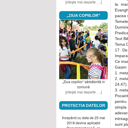
[citeşte mai departe . . .]
la mar
Evanghe
„ZIUA COPIILOR”
pacea s
Temele
Dumini
Predic
Text Bi
Tema:C
17. De 
Imparat
Ce ins
Gasim t
1. meta
2. meta
„Ziua copiilor” sărbătorită în
24:47).
comună
3. meta
[citeşte mai departe . . .]
Pocain
pentru 
PROTECTIA DATELOR
simpla
adevar
Începând cu data de 25 mai
intreag
2018 devine aplicabil
sunt pl
Regulamentul U.E. nr.