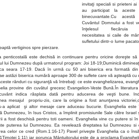
invitaţi speciali si prieteni ai 
au participat la aceste s
binecuvantate.Cu acestă 
Cuvântul Domnului a fost ve
înţelesul fiecăruia p
necesitatea si caile de mân
sufletului dintr-o lume pacat
eaptă vertiginos spre pierzare.
ca penticostală este dechisă in continuare pentru oricine doreşte să 
ul lui Dumnezeu după urmatorul program: Joi 18-19;Duminică dimineaţ
ca seara 17-19. Dacă în urmă cu 50 ani biserica era formată din
e astăzi biserica numără aproape 300 de suflete care vă aşteaptă cu 
aceste rânduri cu siguranţă vă întrebaţi: ce este evanghelizarea, evang
elia provine din cuvâtul grecesc Evangelion-Veste Bună.În literatura 
cuvânt indica răsplata dată pentru aducerea de veşti bune. In
ea mesajul propriu-zis, care la origine a fost anunţarea victoriei,
 s-a aplicat şi altor mesaje care aduceau bucurie. Evanghelia este
 Dumnezeu, în Isus Cristos, a împlinit promisiunile Sale către Israel 
ii a fost deschisă pentru toti oameni. Evanghelia vine cu putere si în
ste puterea lui Dumnezeu. Ea revelează dreptatea lui Dumnezeu si 
rea celor ce cred (Rom.1:16-17) Pavel priveşte Evanghelia ca o însă
(1Timotei 1:11) iar porunca Mântuitorului este de a proclama Evanghel