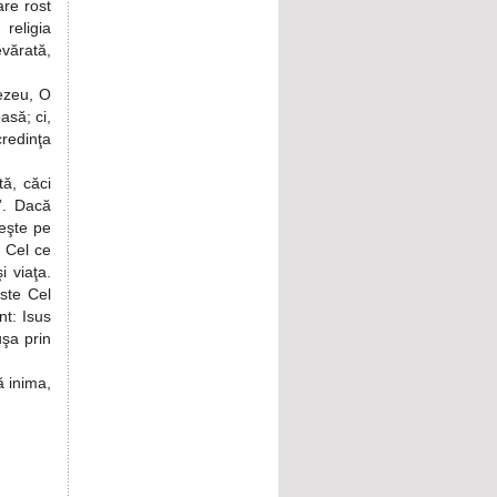
are rost
religia
evărată,
ezeu, O
asă; ci,
credinţa
ă, căci
i”. Dacă
neşte pe
 Cel ce
i viaţa.
este Cel
nt: Isus
uşa prin
ă inima,