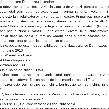
ce lucru pe care Dumnezeu il condamna.
a adevarata se manifesta vizibil in viata ta de zi cu zi, pentru ca ea p
oua, total schimbata. Ea actioneaza in primul rand la nivelul inimii
 efecte la nivelul exterior al comportarii noastre. Primul pas inspre a t
ela de a constientiza, cu adevarat, starea de pacat in care te afli. 
 asta? Biblia ne spune ca „prin lege vine cunostinta pacatului” (Roman
act prin auzirea Cuvantului, prin citirea Cuvantului si auto-examin
 celor descrise acolo, putem sa vedem daca suntem pacatosi sau
pacat mare sau pacat mic, exista pacat si atat.
luzie, pocainta este indispensabila pentru o viata traita cu Dumnezeu.
4 Ianuarie 2013
tor-Daniel Iacob,Arad
et:Manu Negrea,Arad
blic:Ioan 4:23-30
us alina setea sufletului tau.
 vine ceasul, si acum a si venit, cand inchinatorii adevarati se vor
 in duh si in adevar; fiindca astfel de inchinatori doreste si Tatal.
mnezeu este Duh; si cine se inchina Lui trebuie sa I se inchine in du
”
iu”, I-a zis femeia, „ca are sa vina Mesia (caruia I se zice Hristos); cand
 sa ne spuna toate lucrurile.”
s i-a zis: „Eu, Cel care vorbesc cu tine, sunt Acela.”
nci au venit ucenicii Lui si se mirau ca vorbea cu o femeie. Totusi niciun