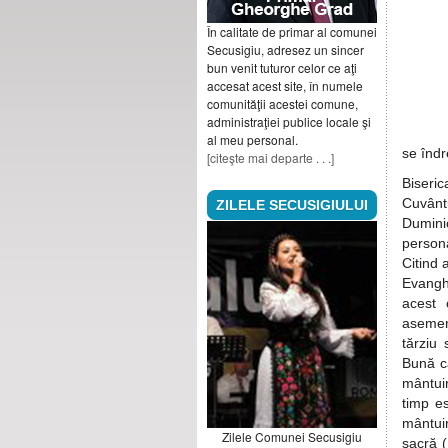
În calitate de primar al comunei
Secusigiu, adresez un sincer
bun venit tuturor celor ce aţi
accesat acest site, în numele
comunităţii acestei comune,
administraţiei publice locale şi
al meu personal.
se îndr
[citeşte mai departe . . .]
Biseri
Cuvânt
ZILELE SECUSIGIULUI
Dumini
persona
Citind 
Evangh
acest 
asemen
tărziu
Bună că
mântuir
timp e
mântui
Zilele Comunei Secusigiu
sacră 