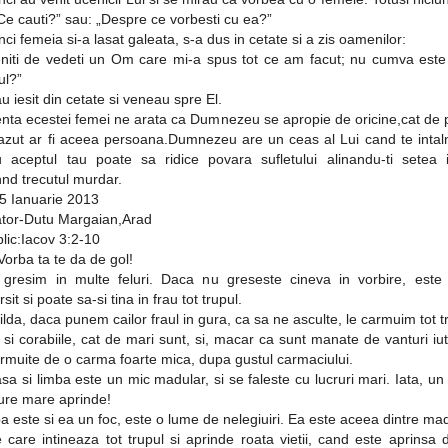
„Ce cauti?” sau: „Despre ce vorbesti cu ea?”
nci femeia si-a lasat galeata, s-a dus in cetate si a zis oamenilor:
eniti de vedeti un Om care mi-a spus tot ce am facut; nu cumva este
ul?”
au iesit din cetate si veneau spre El.
enta ecestei femei ne arata ca Dumnezeu se apropie de oricine,cat de 
cazut ar fi aceea persoana.Dumnezeu are un ceas al Lui cand te intaln
aceptul tau poate sa ridice povara sufletului alinandu-ti setea i
nd trecutul murdar.
15 Ianuarie 2013
ator-Dutu Margaian,Arad
blic:Iacov 3:2-10
orba ta te da de gol!
i gresim in multe feluri. Daca nu greseste cineva in vorbire, est
sit si poate sa-si tina in frau tot trupul.
ilda, daca punem cailor fraul in gura, ca sa ne asculte, le carmuim tot t
, si corabiile, cat de mari sunt, si, macar ca sunt manate de vanturi iuti
rmuite de o carma foarte mica, dupa gustul carmaciului.
asa si limba este un mic madular, si se faleste cu lucruri mari. Iata, un
ure mare aprinde!
a este si ea un foc, este o lume de nelegiuiri. Ea este aceea dintre ma
 care intineaza tot trupul si aprinde roata vietii, cand este aprinsa 