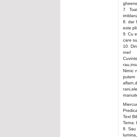
gheene
7. Toa
imblan
8. dar 
este pl
9. Cu 
care s
10. Din
mei!
Cuvint
rau,ins
Nimic 
putem 
aflam,d
rani,el
manuite
Miercur
Predic
Text Bi
Tema: 
8. Sau 
lumina