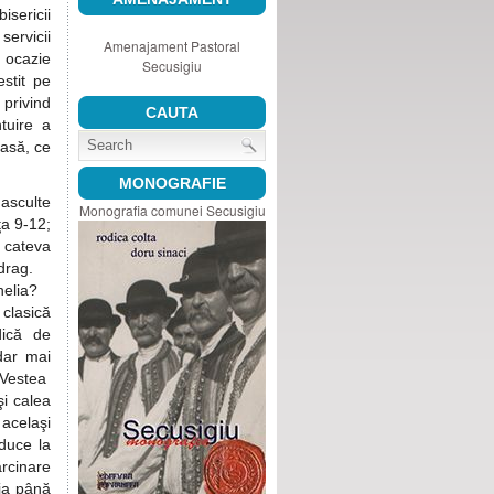
bisericii
ervicii
Amenajament Pastoral
ocazie
Secusigiu
stit pe
rivind
CAUTA
tuire a
oasă, ce
MONOGRAFIE
asculte
Monografia comunei Secusigiu
a 9-12;
 cateva
drag.
helia?
clasică
dică de
dar mai
 Vestea
şi calea
 acelaşi
duce la
rcinare
ia până