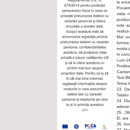
la ori
679/2014 pentru protecția
Pocaint
persoanelor fizice în ceea ce
viata n
privește prelucrarea datelor cu
produce
caracter personal și libera
este ac
circulație a acestor date.
Scopul acestuia este să
realiza
armonizeze legislația privind
Mai ex
prelucrarea datelor cu caracter
lumina
personal, confidențialitatea
exista 
acestora, să protejeze viața
In conc
privată a tuturor cetățenilor UE
Luni-1
și să le ofere acestora un
Predica
control mai bun asupra
Cantar
propriilor date. Pentru ca tu să
Text Bi
fii cât mai bine informat,
regăsești informațiile despre
Tema:Is
modurile în care prelucrăm
23. Dar
datele tale cu caracter
Tatalui
personal și drepturile pe care
24. Du
le ai în privința acestora
adevar.
aici
25. „St
El, are
26. Isu
27. Atu