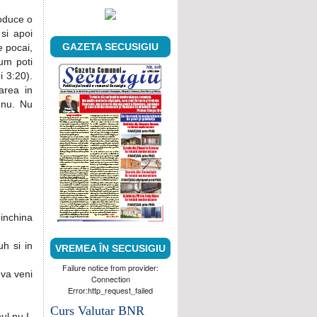
roduce o
 si apoi
GAZETA SECUSIGIU
e pocai,
Cum poti
i 3:20).
area in
 nu. Nu
 inchina
h si in
VREMEA ÎN SECUSIGIU
Failure notice from provider:
 va veni
Connection
Error:http_request_failed
Curs Valutar BNR
ul nu I-