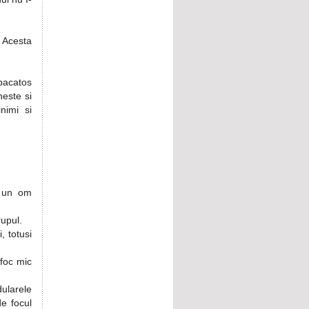
 Acesta
pacatos
este si
nimi si
e un om
rupul.
, totusi
 foc mic
dularele
de focul