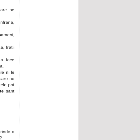
mare se
infrana,
oameni,
, fratii
ea face
a.
e ni le
care ne
tele pot
nte sant
prinde o
?