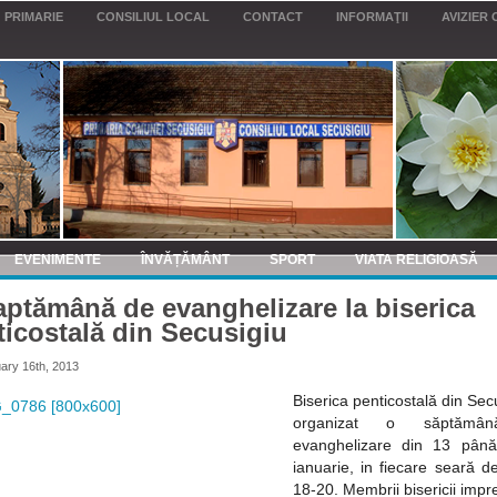
PRIMARIE
CONSILIUL LOCAL
CONTACT
INFORMAŢII
AVIZIER 
EVENIMENTE
ÎNVĂȚĂMÂNT
SPORT
VIATA RELIGIOASĂ
aptămână de evanghelizare la biserica
ticostală din Secusigiu
ary 16th, 2013
Biserica penticostală din Sec
organizat o săptămâ
evanghelizare din 13 pân
ianuarie, in fiecare seară d
18-20. Membrii bisericii imp