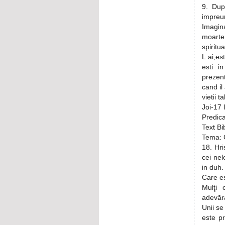
9. Dup
impreun
Imagina
moarte
spiritu
L ai,es
esti i
prezent
cand il
vietii t
Joi-17 
Predica
Text Bi
Tema: 
18. Hri
cei nel
in duh.
Care e
Mulţi 
adevăr
Unii s
este p