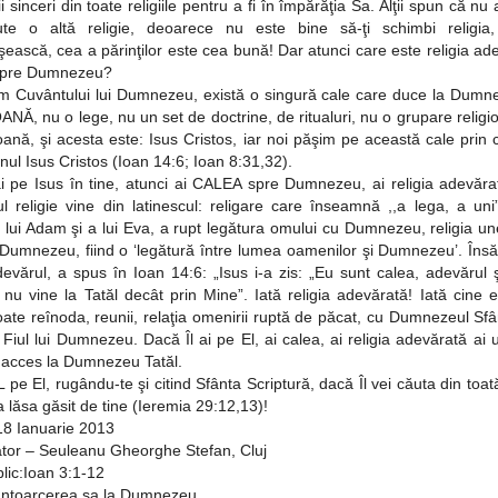
 sinceri din toate religiile pentru a fi în împărăţia Sa. Alţii spun că nu 
te o altă religie, deoarece nu este bine să-ţi schimbi religia, 
ească, cea a părinţilor este cea bună! Dar atunci care este religia ad
spre Dumnezeu?
m Cuvântului lui Dumnezeu, există o singură cale care duce la Dumn
Ă, nu o lege, nu un set de doctrine, de ritualuri, nu o grupare religio
ană, şi acesta este: Isus Cristos, iar noi păşim pe această cale prin 
ul Isus Cristos (Ioan 14:6; Ioan 8:31,32).
i pe Isus în tine, atunci ai CALEA spre Dumnezeu, ai religia adevărat
l religie vine din latinescul: religare care înseamnă ,,a lega, a un
 lui Adam şi a lui Eva, a rupt legătura omului cu Dumnezeu, religia u
Dumnezeu, fiind o ‘legătură între lumea oamenilor şi Dumnezeu’. Însă
evărul, a spus în Ioan 14:6: „Isus i-a zis: „Eu sunt calea, adevărul ş
nu vine la Tatăl decât prin Mine”. Iată religia adevărată! Iată cine 
ate reînoda, reunii, relaţia omenirii ruptă de păcat, cu Dumnezeul Sfâ
 Fiul lui Dumnezeu. Dacă Îl ai pe El, ai calea, ai religia adevărată ai 
 acces la Dumnezeu Tatăl.
 pe El, rugându-te şi citind Sfânta Scriptură, dacă Îl vei căuta din toat
a lăsa găsit de tine (Ieremia 29:12,13)!
18 Ianuarie 2013
ator – Seuleanu Gheorghe Stefan, Cluj
blic:Ioan 3:1-12
Intoarcerea sa la Dumnezeu