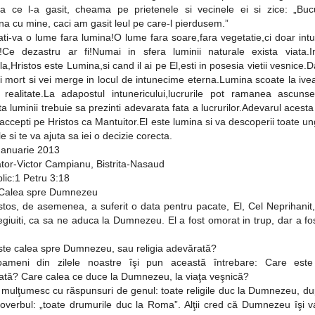
a ce l-a gasit, cheama pe prietenele si vecinele ei si zice: „Bucu
a cu mine, caci am gasit leul pe care-l pierdusem.”
ti-va o lume fara lumina!O lume fara soare,fara vegetatie,ci doar intu
!Ce dezastru ar fi!Numai in sfera luminii naturale exista viata.I
ala,Hristos este Lumina,si cand il ai pe El,esti in posesia vietii vesnice.
ti mort si vei merge in locul de intunecime eterna.Lumina scoate la iv
n realitate.La adapostul intunericului,lucrurile pot ramanea ascunse
a luminii trebuie sa prezinti adevarata fata a lucrurilor.Adevarul acesta
 accepti pe Hristos ca Mantuitor.El este lumina si va descoperii toate u
ale si te va ajuta sa iei o decizie corecta.
Ianuarie 2013
tor-Victor Campianu, Bistrita-Nasaud
blic:1 Petru 3:18
Calea spre Dumnezeu
stos, de asemenea, a suferit o data pentru pacate, El, Cel Neprihanit
egiuiti, ca sa ne aduca la Dumnezeu. El a fost omorat in trup, dar a fos
ste calea spre Dumnezeu, sau religia adevărată?
oameni din zilele noastre îşi pun această întrebare: Care este 
ată? Care calea ce duce la Dumnezeu, la viaţa veşnică?
e mulţumesc cu răspunsuri de genul: toate religile duc la Dumnezeu, d
roverbul: „toate drumurile duc la Roma”. Alţii cred că Dumnezeu îşi v