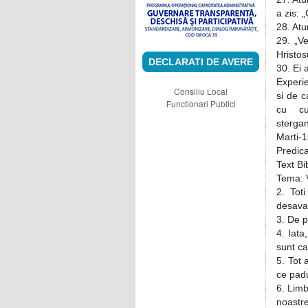
a zis: 
28. Atu
29. „V
Hristos
DECLARATI DE AVERE
30. Ei 
Experi
Consiliu Local
si de 
Functionari Publici
cu cu 
stergan
Marti-
Predic
Text Bi
Tema: V
2. Tot
desavar
3. De p
4. Iata
sunt ca
5. Tot 
ce pad
6. Limb
noastre