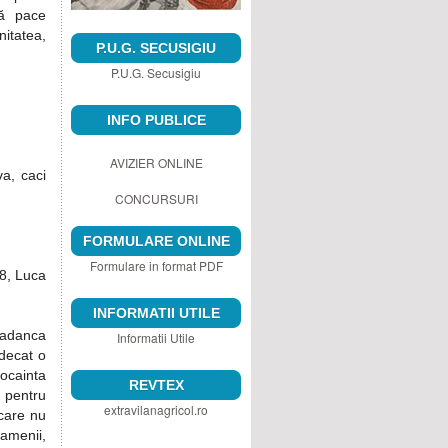
ră pace
nitatea,
P.U.G. SECUSIGIU
P.U.G. Secusigiu
INFO PUBLICE
AVIZIER ONLINE
va, caci
CONCURSURI
FORMULARE ONLINE
Formulare in format PDF
:8, Luca
INFORMATII UTILE
 adanca
Informatii Utile
 decat o
ocainta
REVTEX
 pentru
extravilanagricol.ro
 care nu
oamenii,