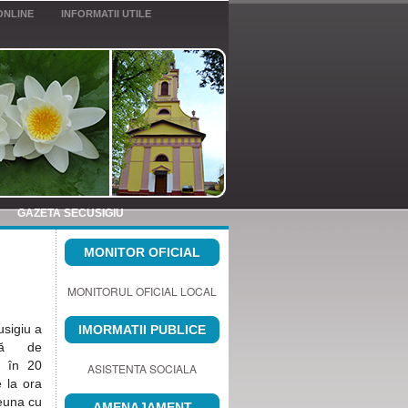
ONLINE
INFORMATII UTILE
GAZETA SECUSIGIU
MONITOR OFICIAL
MONITORUL OFICIAL LOCAL
usigiu a
IMORMATII PUBLICE
nă de
ă în 20
ASISTENTA SOCIALA
e la ora
reuna cu
AMENAJAMENT