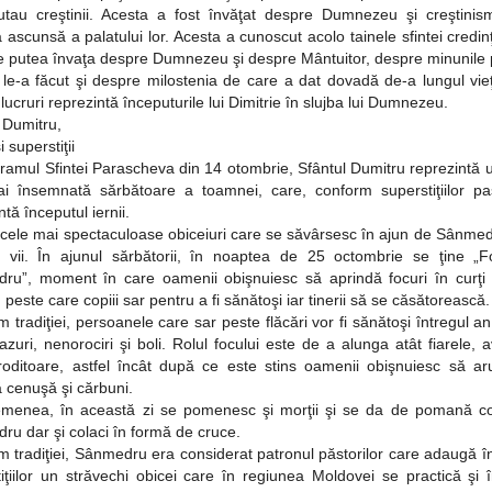
utau creştinii. Acesta a fost învăţat despre Dumnezeu şi creştinism
ascunsă a palatului lor. Acesta a cunoscut acolo tainele sfintei credinţ
e putea învaţa despre Dumnezeu şi despre Mântuitor, despre minunile 
le-a făcut şi despre milostenia de care a dat dovadă de-a lungul vieţ
lucruri reprezintă începuturile lui Dimitrie în slujba lui Dumnezeu.
 Dumitru,
i superstiţii
amul Sfintei Parascheva din 14 otombrie, Sfântul Dumitru reprezintă u
i însemnată sărbătoare a toamnei, care, conform superstiţiilor pas
ntă începutul iernii.
 cele mai spectaculoase obiceiuri care se săvârsesc în ajun de Sânme
le vii. În ajunul sărbătorii, în noaptea de 25 octombrie se ţine „Fo
ru”, moment în care oamenii obişnuiesc să aprindă focuri în curţi
, peste care copiii sar pentru a fi sănătoşi iar tinerii să se căsătorească.
 tradiţiei, persoanele care sar peste flăcări vor fi sănătoşi întregul an ş
zuri, nenorociri şi boli. Rolul focului este de a alunga atât fiarele, 
 roditoare, astfel încât după ce este stins oamenii obişnuiesc să ar
 cenuşă şi cărbuni.
menea, în această zi se pomenesc şi morţii şi se da de pomană co
u dar şi colaci în formă de cruce.
 tradiţiei, Sânmedru era considerat patronul păstorilor care adaugă î
iţiilor un străvechi obicei care în regiunea Moldovei se practică şi î