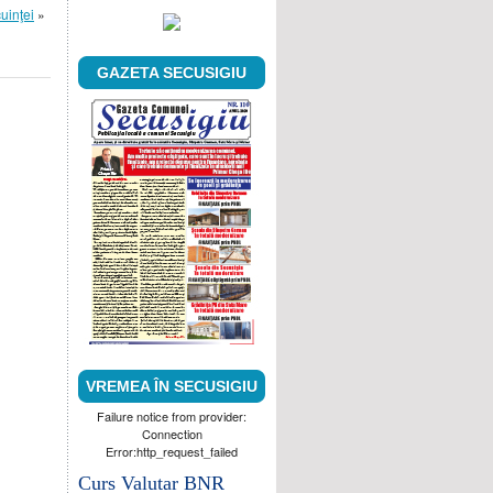
uinţei
»
GAZETA SECUSIGIU
VREMEA ÎN SECUSIGIU
Failure notice from provider:
Connection
Error:http_request_failed
Curs Valutar BNR