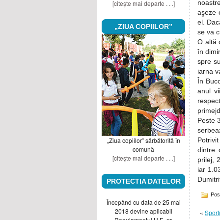
noastre
[citeşte mai departe . . .]
aşeze c
el. Da
„ZIUA COPIILOR”
se va c
O altă 
în dimi
spre su
iarna v
În Buc
anul v
respect
primejdi
Peste 
serbea
„Ziua copiilor” sărbătorită în
Potrivi
comună
dintre 
[citeşte mai departe . . .]
prilej,
iar 1.
Dumitri
PROTECTIA DATELOR
Pos
Începând cu data de 25 mai
2018 devine aplicabil
«
Sport
Regulamentul U.E. nr.