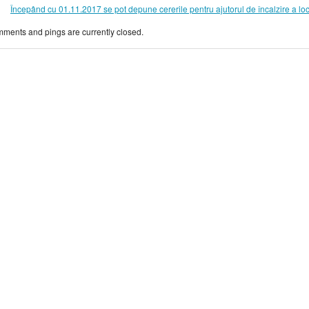
Începând cu 01.11.2017 se pot depune cererile pentru ajutorul de încalzire a loc
ments and pings are currently closed.