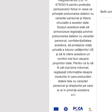
679/2014 pentru protecția
persoanelor fizice în ceea ce
Both com
privește prelucrarea datelor cu
caracter personal și libera
circulație a acestor date.
Scopul acestuia este să
armonizeze legislația privind
prelucrarea datelor cu caracter
personal, confidențialitatea
acestora, să protejeze viața
privată a tuturor cetățenilor UE
și să le ofere acestora un
control mai bun asupra
propriilor date. Pentru ca tu să
fii cât mai bine informat,
regăsești informațiile despre
modurile în care prelucrăm
datele tale cu caracter
personal și drepturile pe care
le ai în privința acestora
aici