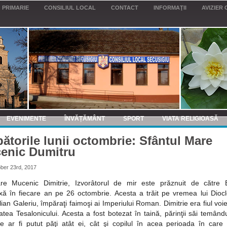
PRIMARIE
CONSILIUL LOCAL
CONTACT
INFORMAŢII
AVIZIER 
EVENIMENTE
ÎNVĂȚĂMÂNT
SPORT
VIATA RELIGIOASĂ
ătorile lunii octombrie: Sfântul Mare
enic Dumitru
ber 23rd, 2017
re Mucenic Dimitrie, Izvorâtorul de mir este prăznuit de către B
xă în fiecare an pe 26 octombrie. Acesta a trăit pe vremea lui Diocle
ian Galeriu, împăraţi faimoşi ai Imperiului Roman. Dimitrie era fiul voi
atea Tesalonicului. Acesta a fost botezat în taină, părinţii săi temân
e ar fi putut păţi atât ei, cât şi copilul în acea perioada în care 