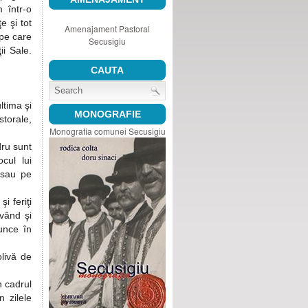
 într-o
e şi tot
Amenajament Pastoral
pe care
Secusigiu
ii Sale.
CAUTA
ltima şi
MONOGRAFIE
torale,
Monografia comunei Secusigiu
dru sunt
cul lui
 sau pe
i feriţi
având şi
unce în
livă de
n cadrul
n zilele