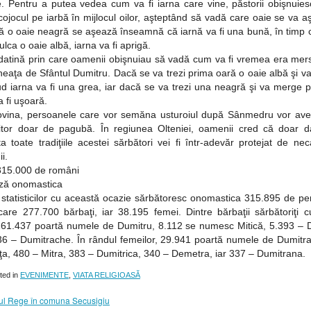
. Pentru a putea vedea cum va fi iarna care vine, păstorii obişnuies
ojocul pe iarbă în mijlocul oilor, aşteptând să vadă care oaie se va 
că o oaie neagră se aşează înseamnă că iarnă va fi una bună, în timp 
ulca o oaie albă, iarna va fi aprigă.
datină prin care oamenii obişnuiau să vadă cum va fi vremea era mers
neaţa de Sfântul Dumitru. Dacă se va trezi prima oară o oaie albă şi 
d iarna va fi una grea, iar dacă se va trezi una neagră şi va merge 
a fi uşoară.
ovina, persoanele care vor semăna usturoiul după Sânmedru vor ave
iitor doar de pagubă. În regiunea Olteniei, oamenii cred că doar d
a toate tradiţiile acestei sărbători vei fi într-adevăr protejat de nec
i.
315.000 de români
ză onomastica
t statisticilor cu această ocazie sărbătoresc onomastica 315.895 de p
care 277.700 bărbaţi, iar 38.195 femei. Dintre bărbaţii sărbătoriţi 
 261.437 poartă numele de Dumitru, 8.112 se numesc Mitică, 5.393 – D
036 – Dumitrache. În rândul femeilor, 29.941 poartă numele de Dumitra
ţa, 480 – Mitra, 383 – Dumitrica, 340 – Demetra, iar 337 – Dumitrana.
ted in
EVENIMENTE
,
VIATA RELIGIOASĂ
ul Rege în comuna Secusigiu