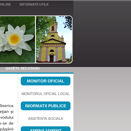
ONLINE
INFORMATII UTILE
GAZETA SECUSIGIU
MONITOR OFICIAL
MONITORUL OFICIAL LOCAL
iserica
IMORMATII PUBLICE
ţian şi
evodului
ASISTENTA SOCIALA
du-se de
păgânii
AMENAJAMENT