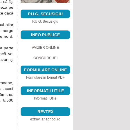
c să îşi
aşeza pe
ce dacă
P.U.G. SECUSIGIU
P.U.G. Secusigiu
ul oilor
va merge
INFO PUBLICE
pe nord,
AVIZIER ONLINE
a parte
acă vei
CONCURSURI
azuri şi
FORMULARE ONLINE
Formulare in format PDF
ersoane,
cu acest
INFORMATII UTILE
imitrie,
Informatii Utile
, 6.580
REVTEX
extravilanagricol.ro