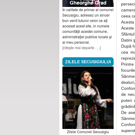
persec
În calitate de primar al comunei
camera 
Secusigiu, adresez un sincer
ceea c
bun venit tuturor celor ce aţi
Acesta 
accesat acest site, în numele
Aceste 
comunităţii acestei comune,
Sfântul
administraţiei publice locale şi
Datini ş
al meu personal.
După hr
[citeşte mai departe . . .]
cea ma
reprezi
ZILELE SECUSIGIULUI
Printre
focuri
Sânmed
dealuri
Conform
de neca
puteri
grădină
De ase
Sânmedr
Conform
superst
Zilele Comunei Secusigiu