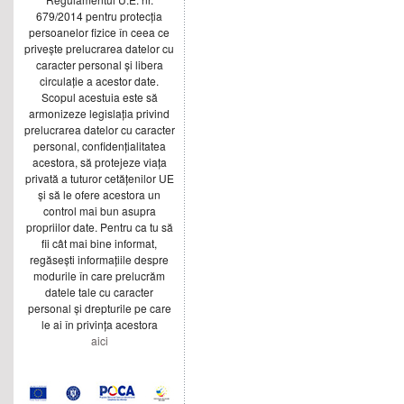
679/2014 pentru protecția
persoanelor fizice în ceea ce
privește prelucrarea datelor cu
caracter personal și libera
circulație a acestor date.
Scopul acestuia este să
armonizeze legislația privind
prelucrarea datelor cu caracter
personal, confidențialitatea
acestora, să protejeze viața
privată a tuturor cetățenilor UE
și să le ofere acestora un
control mai bun asupra
propriilor date. Pentru ca tu să
fii cât mai bine informat,
regăsești informațiile despre
modurile în care prelucrăm
datele tale cu caracter
personal și drepturile pe care
le ai în privința acestora
aici