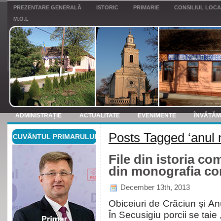
PREZENTARE GENERALĂ
ISTORIC
PRIMARIE
CONSILIUL LOC
M.O.L
ADMINISTRAȚIE
ACTUALITATE
EVENIMENTE
ÎNVĂȚĂ
Posts Tagged ‘anul 
CUVÂNTUL PRIMARULUI
ANUNTURI
File din istoria co
din monografia co
December 13th, 2013
Obiceiuri de Crăciun și Anu
În Secusigiu porcii se taie