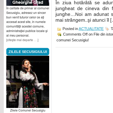
În ziua hotărâtă se adu
În calitate de primar al comunei
jungheat de cineva din f
Secusigiu, adresez un sincer
junghe…Noi am adunat sâ
bun venit tuturor celor ce aţi
mai strângem..şi atunci îl 
accesat acest site, în numele
comunităţii acestei comune,
Posted in
ACTUALITATE
T
administraţiei publice locale şi
Comments Off
on File din ist
al meu personal.
[citeşte mai departe . . .]
comunei Secusigiu!
ZILELE SECUSIGIULUI
Zilele Comunei Secusigiu