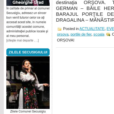
destinaţia ORŞOVA. 
GERMAN – BĂILE HER
În calitate de primar al comunei
Secusigiu, adresez un sincer
BARAJUL PORŢILE DE
bun venit tuturor celor ce aţi
DRAGALINA – MĂNĂSTIRE
accesat acest site, în numele
comunităţii acestei comune,
Posted in
ACTUALITATE
,
EV
administraţiei publice locale şi
orsova
,
portile de fier
,
scoala
al meu personal.
[citeşte mai departe . . .]
ORȘOVA!
ZILELE SECUSIGIULUI
Zilele Comunei Secusigiu