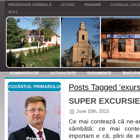
PREZENTARE GENERALĂ
ISTORIC
PRIMARIE
CONSILIUL LOC
M.O.L
ADMINISTRAȚIE
ACTUALITATE
EVENIMENTE
ÎNVĂȚĂ
Posts Tagged ‘exurs
CUVÂNTUL PRIMARULUI
ANUNTURI
SUPER EXCURSIE
June 15th, 2013
Ce mai contează că ne-am 
sâmbătă; ce mai conte
important e că, plini de 