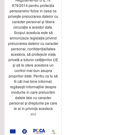
679/2014 pentru protecția
persoanelor fizice în ceea ce
privește prelucrarea datelor cu
caracter personal și libera
circulație a acestor date.
Scopul acestuia este să
armonizeze legislația privind
prelucrarea datelor cu caracter
personal, confidențialitatea
acestora, să protejeze viața
privată a tuturor cetățenilor UE
și să le ofere acestora un
control mai bun asupra
propriilor date. Pentru ca tu să
fii cât mai bine informat,
regăsești informațiile despre
modurile în care prelucrăm
datele tale cu caracter
personal și drepturile pe care
le ai în privința acestora
aici