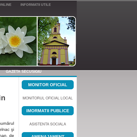
ONLINE
INFORMATII UTILE
GAZETA SECUSIGIU
MONITOR OFICIAL
in
MONITORUL OFICIAL LOCAL
IMORMATII PUBLICE
 numărul
ASISTENTA SOCIALA
elnac şi
man, de
AMENAJAMENT