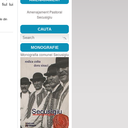
fiul lui
Amenajament Pastoral
Secusigiu
le din
CAUTA
MONOGRAFIE
Monografia comunei Secusigiu