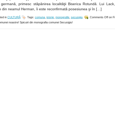
 germană, primesc stăpânirea localităţii Biserica Rotundă. Lui Lack, 
e din neamul Herman, îi este reconfirmată posesiunea şi în […]
ted in
CULTURĂ
Tags:
comuna
,
istorie
,
monografie
,
secusigiu
Comments Off
on Fi
comunei noastre! Spicuiri din monografia comunei Secusigiu!