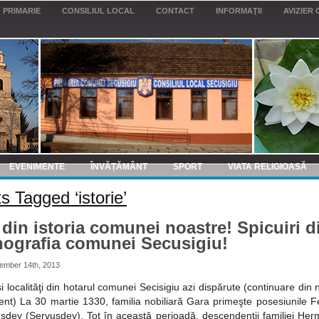
PRIMARIE
CONSILIUL LOCAL
CONTACT
INFORMAŢII
AVIZIER 
EVENIMENTE
ÎNVĂȚĂMÂNT
SPORT
VIATA RELIGIOASĂ
s Tagged ‘istorie’
 din istoria comunei noastre! Spicuiri d
ografia comunei Secusigiu!
ember 14th, 2013
şi localităţi din hotarul comunei Secisigiu azi dispărute (continuare din
nt) La 30 martie 1330, familia nobiliară Gara primeşte posesiunile F
sdey (Servusdey). Tot în această perioadă, descendenţii familiei Her