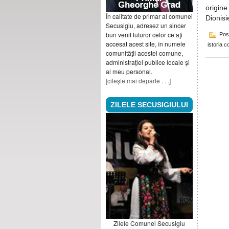
origine
În calitate de primar al comunei
Dionisi
Secusigiu, adresez un sincer
bun venit tuturor celor ce aţi
Pos
accesat acest site, în numele
istoria 
comunităţii acestei comune,
administraţiei publice locale şi
al meu personal.
[citeşte mai departe . . .]
ZILELE SECUSIGIULUI
Zilele Comunei Secusigiu