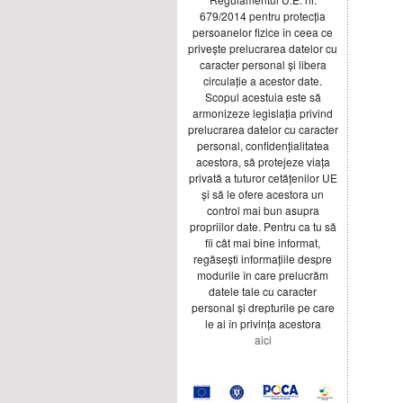
679/2014 pentru protecția
persoanelor fizice în ceea ce
privește prelucrarea datelor cu
caracter personal și libera
circulație a acestor date.
Scopul acestuia este să
armonizeze legislația privind
prelucrarea datelor cu caracter
personal, confidențialitatea
acestora, să protejeze viața
privată a tuturor cetățenilor UE
și să le ofere acestora un
control mai bun asupra
propriilor date. Pentru ca tu să
fii cât mai bine informat,
regăsești informațiile despre
modurile în care prelucrăm
datele tale cu caracter
personal și drepturile pe care
le ai în privința acestora
aici