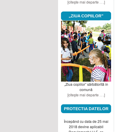
[citeşte mai departe . . .]
„ZIUA COPIILOR”
„Ziua copiilor” sărbătorită în
comună
[citeşte mai departe . . .]
PROTECTIA DATELOR
Începând cu data de 25 mai
2018 devine aplicabil
Regulamentul U.E. nr.