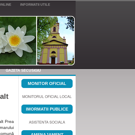
ONLINE
INFORMATII UTILE
GAZETA SECUSIGIU
MONITOR OFICIAL
alt
MONITORUL OFICIAL LOCAL
IMORMATII PUBLICE
alt Prea
ASISTENTA SOCIALA
imarului
 comună
AMENAJAMENT