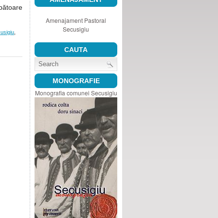
pătoare
Amenajament Pastoral
Secusigiu
usigiu
,
CAUTA
MONOGRAFIE
Monografia comunei Secusigiu