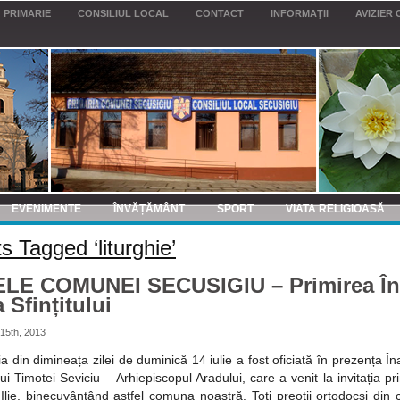
PRIMARIE
CONSILIUL LOCAL
CONTACT
INFORMAŢII
AVIZIER 
EVENIMENTE
ÎNVĂȚĂMÂNT
SPORT
VIATA RELIGIOASĂ
s Tagged ‘liturghie’
ELE COMUNEI SECUSIGIU – Primirea În
 Sfințitului
15th, 2013
ia din dimineața zilei de duminică 14 iulie a fost oficiată în prezența În
ului Timotei Seviciu – Arhiepiscopul Aradului, care a venit la invitația pr
Ilie, binecuvântând astfel comuna noastră. Toți preoții ortodocși din