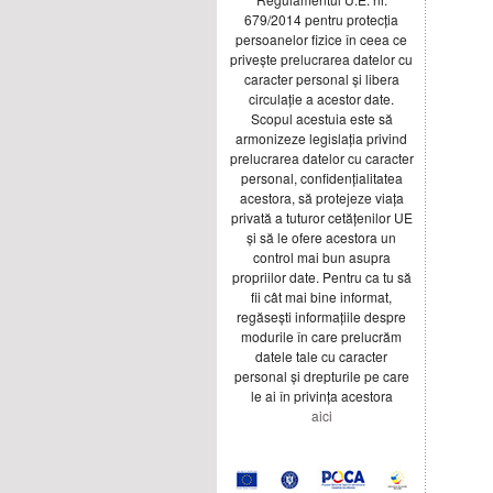
679/2014 pentru protecția
persoanelor fizice în ceea ce
privește prelucrarea datelor cu
caracter personal și libera
circulație a acestor date.
Scopul acestuia este să
armonizeze legislația privind
prelucrarea datelor cu caracter
personal, confidențialitatea
acestora, să protejeze viața
privată a tuturor cetățenilor UE
și să le ofere acestora un
control mai bun asupra
propriilor date. Pentru ca tu să
fii cât mai bine informat,
regăsești informațiile despre
modurile în care prelucrăm
datele tale cu caracter
personal și drepturile pe care
le ai în privința acestora
aici