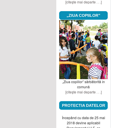
[citeşte mai departe . . .]
„ZIUA COPIILOR”
„Ziua copiilor” sărbătorită în
comună
[citeşte mai departe . . .]
PROTECTIA DATELOR
Începând cu data de 25 mai
2018 devine aplicabil
Regulamentul U.E. nr.