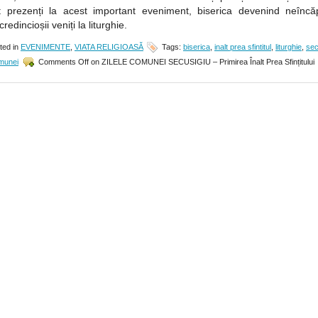
t prezenți la acest important eveniment, biserica devenind neîncă
redincioșii veniți la liturghie.
ted in
EVENIMENTE
,
VIATA RELIGIOASĂ
Tags:
biserica
,
inalt prea sfintitul
,
liturghie
,
sec
omunei
Comments Off
on ZILELE COMUNEI SECUSIGIU – Primirea Înalt Prea Sfințitului