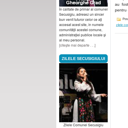
au fos
În calitate de primar al comunei
pentru c
Secusigiu, adresez un sincer
bun venit tuturor celor ce aţi
Pos
accesat acest site, în numele
zilele c
comunităţii acestei comune,
administraţiei publice locale şi
al meu personal.
[citeşte mai departe . . .]
ZILELE SECUSIGIULUI
Zilele Comunei Secusigiu