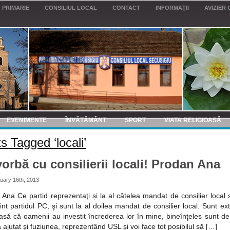
PRIMARIE
CONSILIUL LOCAL
CONTACT
INFORMAŢII
AVIZIER 
EVENIMENTE
ÎNVĂȚĂMÂNT
SPORT
VIATA RELIGIOASĂ
s Tagged ‘locali’
orbă cu consilierii locali! Prodan Ana
uary 16th, 2013
Ana Ce partid reprezentaţi și la al câtelea mandat de consilier local 
nt partidul PC, şi sunt la al doilea mandat de consilier local. Sunt e
să că oamenii au investit încrederea lor în mine, bineînţeles sunt d
 ajutat şi fuziunea, reprezentând USL şi voi face tot posibilul să […]