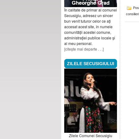
Pos
În calitate de primar al comunei
consilier
Secusigiu, adresez un sincer
bun venit tuturor celor ce aţi
accesat acest site, în numele
comunităţii acestei comune,
administraţiei publice locale şi
al meu personal.
[citeşte mai departe . . .]
ZILELE SECUSIGIULUI
Zilele Comunei Secusigiu