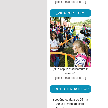
[citeşte mai departe . . .]
„ZIUA COPIILOR”
„Ziua copiilor” sărbătorită în
comună
[citeşte mai departe . . .]
PROTECTIA DATELOR
Începând cu data de 25 mai
2018 devine aplicabil
Regulamentul U.E. nr.