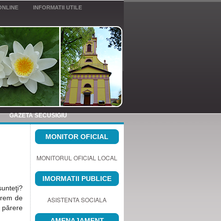
ONLINE
INFORMATII UTILE
GAZETA SECUSIGIU
MONITOR OFICIAL
MONITORUL OFICIAL LOCAL
IMORMATII PUBLICE
sunteţi?
xtrem de
ASISTENTA SOCIALA
e părere
AMENAJAMENT