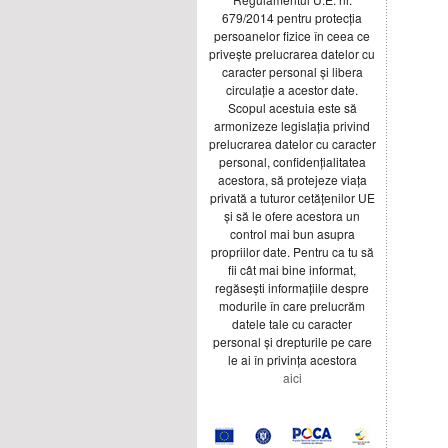
679/2014 pentru protecția
persoanelor fizice în ceea ce
privește prelucrarea datelor cu
caracter personal și libera
circulație a acestor date.
Scopul acestuia este să
armonizeze legislația privind
prelucrarea datelor cu caracter
personal, confidențialitatea
acestora, să protejeze viața
privată a tuturor cetățenilor UE
și să le ofere acestora un
control mai bun asupra
propriilor date. Pentru ca tu să
fii cât mai bine informat,
regăsești informațiile despre
modurile în care prelucrăm
datele tale cu caracter
personal și drepturile pe care
le ai în privința acestora
aici