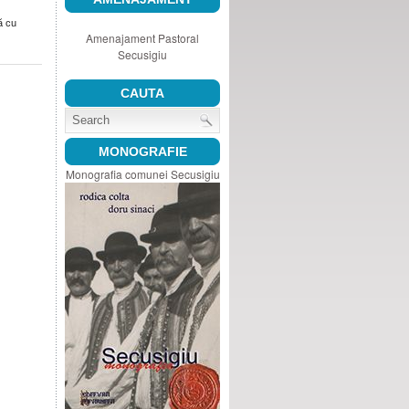
ă cu
Amenajament Pastoral
Secusigiu
CAUTA
MONOGRAFIE
Monografia comunei Secusigiu