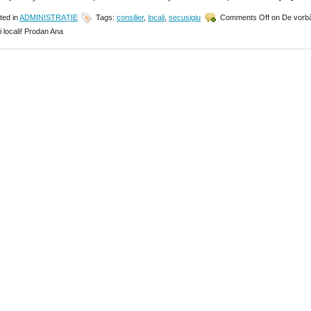
ted in
ADMINISTRAȚIE
Tags:
consilier
,
locali
,
secusigiu
Comments Off
on De vorb
ii locali! Prodan Ana