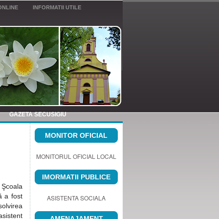
ONLINE
INFORMATII UTILE
GAZETA SECUSIGIU
MONITOR OFICIAL
MONITORUL OFICIAL LOCAL
IMORMATII PUBLICE
 Şcoala
ă a fost
ASISTENTA SOCIALA
olvirea
asistent
AMENAJAMENT