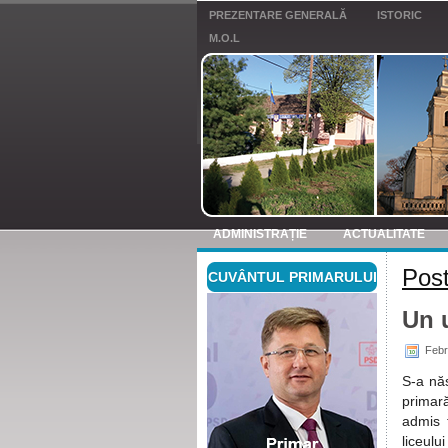
PREZENTARE GENERALĂ
ISTORIC
M.O.L
ADMINISTRAȚIE
ACTUALITATE
Post
CUVÂNTUL PRIMARULUI
ANUNTURI
Un 
Febr
S-a nă
primară
admis 
liceulu