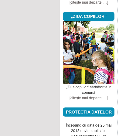
[citeşte mai departe . . .]
„ZIUA COPIILOR”
„Ziua copiilor” sărbătorită în
comună
[citeşte mai departe . . .]
PROTECTIA DATELOR
Începând cu data de 25 mai
2018 devine aplicabil
Regulamentul U.E. nr.