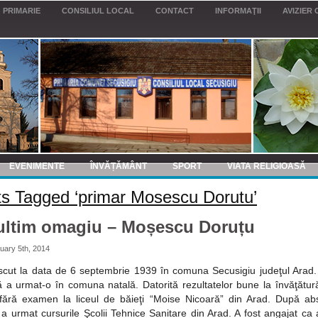
PRIMARIE
CONSILIUL LOCAL
CONTACT
INFORMAŢII
AVIZIER 
EVENIMENTE
ÎNVĂȚĂMÂNT
SPORT
VIATA RELIGIOASĂ
s Tagged ‘primar Mosescu Dorutu’
ultim omagiu – Moșescu Doruțu
uary 5th, 2014
scut la data de 6 septembrie 1939 în comuna Secusigiu judeţul Arad.
 a urmat-o în comuna natală. Datorită rezultatelor bune la învăţătur
fără examen la liceul de băieţi “Moise Nicoară” din Arad. După abs
i a urmat cursurile Şcolii Tehnice Sanitare din Arad. A fost angajat ca 