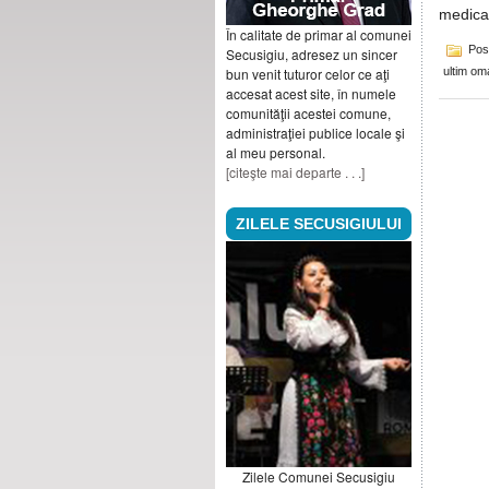
medica
În calitate de primar al comunei
Pos
Secusigiu, adresez un sincer
bun venit tuturor celor ce aţi
ultim o
accesat acest site, în numele
comunităţii acestei comune,
administraţiei publice locale şi
al meu personal.
[citeşte mai departe . . .]
ZILELE SECUSIGIULUI
Zilele Comunei Secusigiu