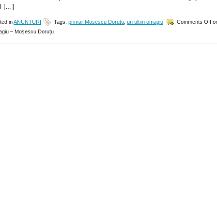
l […]
ted in
ANUNTURI
Tags:
primar Mosescu Dorutu
,
un ultim omagiu
Comments Off
o
magiu – Moșescu Doruțu