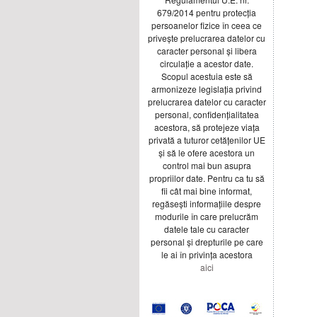
679/2014 pentru protecția
persoanelor fizice în ceea ce
privește prelucrarea datelor cu
caracter personal și libera
circulație a acestor date.
Scopul acestuia este să
armonizeze legislația privind
prelucrarea datelor cu caracter
personal, confidențialitatea
acestora, să protejeze viața
privată a tuturor cetățenilor UE
și să le ofere acestora un
control mai bun asupra
propriilor date. Pentru ca tu să
fii cât mai bine informat,
regăsești informațiile despre
modurile în care prelucrăm
datele tale cu caracter
personal și drepturile pe care
le ai în privința acestora
aici