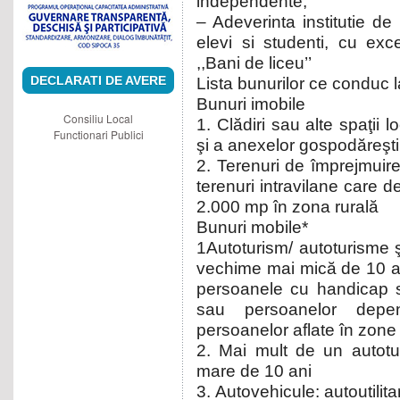
independente;
– Adeverinta institutie de
elevi si studenti, cu exc
,,Bani de liceu’’
DECLARATI DE AVERE
Lista bunurilor ce conduc l
Bunuri imobile
Consiliu Local
1. Clădiri sau alte spaţii l
Functionari Publici
şi a anexelor gospodăreşti
2. Terenuri de împrejmuire 
terenuri intravilane care
2.000 mp în zona rurală
Bunuri mobile*
1Autoturism/ autoturisme ş
vechime mai mică de 10 an
persoanele cu handicap s
sau persoanelor depe
persoanelor aflate în zone
2. Mai mult de un autotu
mare de 10 ani
3. Autovehicule: autoutilit