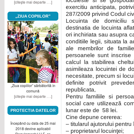
locuieste si se gospodar
[citeşte mai departe . . .]
exercitiu anticipata, potri
287/2009 privind Codul civi
„ZIUA COPIILOR”
Locuinta de domiciliu 
destinatia de locuinta aflat
ori inchiriata sau asupra c
conditiile legii, situata la
ale membrilor de famil
persoanele sunt inscrise 
calcul la stabilirea cheltu
asimileaza locuintei de do
necesitate, precum si locu
definite potrivit prevede
„Ziua copiilor” sărbătorită în
republicata,
comună
Pentru familiile si perso
[citeşte mai departe . . .]
social care utilizează comb
lunar este de 58 lei.
PROTECTIA DATELOR
Cine depune cererea:
Începând cu data de 25 mai
– titularul ajutorului pentru
2018 devine aplicabil
– proprietarul locuinţei;
Regulamentul U.E. nr.