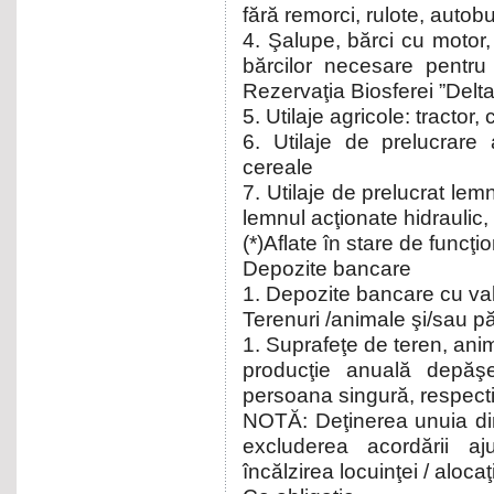
fără remorci, rulote, auto
4. Şalupe, bărci cu motor,
bărcilor necesare pentru
Rezervaţia Biosferei ”Delta
5. Utilaje agricole: tracto
6. Utilaje de prelucrare
cereale
7. Utilaje de prelucrat lemn
lemnul acţionate hidraulic,
(*)Aflate în stare de funcţi
Depozite bancare
1. Depozite bancare cu va
Terenuri /animale şi/sau p
1. Suprafeţe de teren, anim
producţie anuală depă
persoana singură, respect
NOTĂ: Deţinerea unuia di
excluderea acordării aju
încălzirea locuinţei / alocaţ