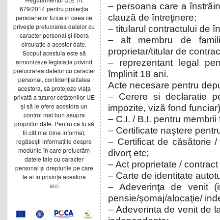
– persoana care a înstrăin
679/2014 pentru protecția
clauză de întreţinere;
persoanelor fizice în ceea ce
privește prelucrarea datelor cu
– titularul contractului de î
caracter personal și libera
– alt membru de famili
circulație a acestor date.
proprietar/titular de contrac
Scopul acestuia este să
armonizeze legislația privind
– reprezentant legal pe
prelucrarea datelor cu caracter
împlinit 18 ani.
personal, confidențialitatea
Acte necesare pentru dep
acestora, să protejeze viața
– Cerere si declaratie p
privată a tuturor cetățenilor UE
și să le ofere acestora un
impozite, viză fond funcia
control mai bun asupra
– C.I. / B.I. pentru membrii
propriilor date. Pentru ca tu să
– Certificate naştere pentr
fii cât mai bine informat,
– Certificat de căsătorie
regăsești informațiile despre
modurile în care prelucrăm
divorţ etc;
datele tale cu caracter
– Act proprietate / contract
personal și drepturile pe care
– Carte de identitate autot
le ai în privința acestora
aici
– Adeverinţa de venit (
pensie/şomaj/alocaţie/ ind
– Adeverinta de venit de la