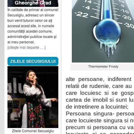
În calitate de primar al comunei
Secusigiu, adresez un sincer
bun venit tuturor celor ce aţi
accesat acest site, în numele
comunităţii acestei comune,
administraţiei publice locale şi
al meu personal.
[citeşte mai departe . . .]
ZILELE SECUSIGIULUI
Thermometer Frosty
alte persoane, indiferen
relatii de rudenie, care au
care locuiesc si se gosp
cartea de imobil si sunt lua
de intretinere a locuintei;
Persoana singura- persoan
care locuieste singura si nu
precum si persoana cu vars
Zilele Comunei Secusigiu