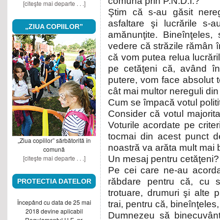
comună prin P.N.D.I.?
[citeşte mai departe . . .]
Ştim că s-au găsit nereg
asfaltare şi lucrările s-
„ZIUA COPIILOR”
amănunţite. Bineînţeles,
vedere că străzile rămân î
că vom putea relua lucrări
pe cetăţeni că, având în
putere, vom face absolut to
cât mai multor nereguli di
Cum se împacă votul politi
Consider că votul majorita
Voturile acordate pe criteri
tocmai din acest punct 
„Ziua copiilor” sărbătorită în
noastră va arăta mult mai bi
comună
[citeşte mai departe . . .]
Un mesaj pentru cetăţeni?
Pe cei care ne-au acordat
răbdare pentru că, cu si
PROTECTIA DATELOR
trotuare, drumuri şi alte p
Începând cu data de 25 mai
trai, pentru că, bineînţeles
2018 devine aplicabil
Dumnezeu să binecuvânt
Regulamentul U.E. nr.