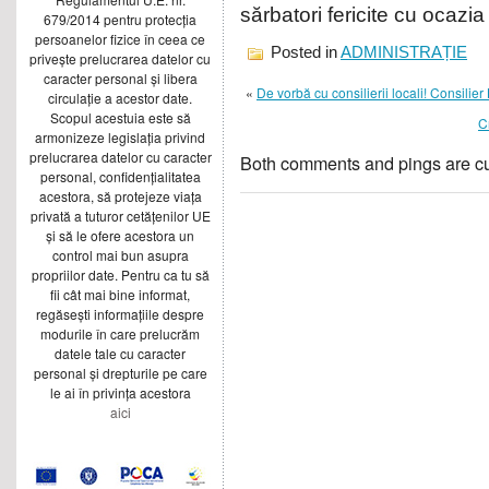
sărbatori fericite cu ocazia
679/2014 pentru protecția
persoanelor fizice în ceea ce
Posted in
ADMINISTRAȚIE
privește prelucrarea datelor cu
caracter personal și libera
«
De vorbă cu consilierii locali! Consilie
circulație a acestor date.
Scopul acestuia este să
C
armonizeze legislația privind
prelucrarea datelor cu caracter
Both comments and pings are cu
personal, confidențialitatea
acestora, să protejeze viața
privată a tuturor cetățenilor UE
și să le ofere acestora un
control mai bun asupra
propriilor date. Pentru ca tu să
fii cât mai bine informat,
regăsești informațiile despre
modurile în care prelucrăm
datele tale cu caracter
personal și drepturile pe care
le ai în privința acestora
aici