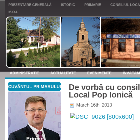
PREZENTARE GENERALĂ
ISTORIC
PRIMARIE
CONSILIUL LOC
M.O.L
ADMINISTRAȚIE
ACTUALITATE
EVENIMENTE
ÎNVĂȚĂ
De vorbă cu consili
CUVÂNTUL PRIMARULUI
ANUNTURI
Local Pop Ionică
March 16th, 2013