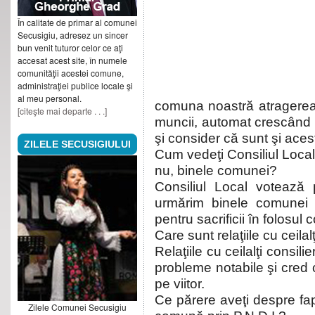
În calitate de primar al comunei
Secusigiu, adresez un sincer
bun venit tuturor celor ce aţi
accesat acest site, în numele
comunităţii acestei comune,
administraţiei publice locale şi
al meu personal.
comuna noastră atragerea d
[citeşte mai departe . . .]
muncii, automat crescând şi
şi consider că sunt şi aces
ZILELE SECUSIGIULUI
Cum vedeţi Consiliul Local,
nu, binele comunei?
Consiliul Local votează 
urmărim binele comunei 
pentru sacrificii în folosul 
Care sunt relaţiile cu ceilalţ
Relaţiile cu ceilalţi consi
probleme notabile şi cred 
pe viitor.
Ce părere aveţi despre fapt
Zilele Comunei Secusigiu