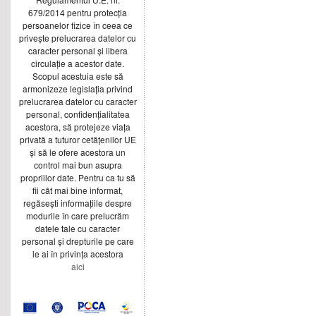
679/2014 pentru protecția
persoanelor fizice în ceea ce
privește prelucrarea datelor cu
caracter personal și libera
circulație a acestor date.
Scopul acestuia este să
armonizeze legislația privind
prelucrarea datelor cu caracter
personal, confidențialitatea
acestora, să protejeze viața
privată a tuturor cetățenilor UE
și să le ofere acestora un
control mai bun asupra
propriilor date. Pentru ca tu să
fii cât mai bine informat,
regăsești informațiile despre
modurile în care prelucrăm
datele tale cu caracter
personal și drepturile pe care
le ai în privința acestora
aici