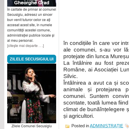
În calitate de primar al comunei
Secusigiu, adresez un sincer
bun venit tuturor celor ce aţi
accesat acest site, în numele
comunităţii acestei comune,
administraţiei publice locale şi
al meu personal.
în condițiile în care vor in
[citeşte mai departe . . .]
ale comunei, s-au vor lă
protejate din lunca Mureșul
ZILELE SECUSIGIULUI
La întâlnire au fost preze
Române, ai Asociației Lun
Silvic.
Întâlnirea a avut ca și sc
animale și protejarea pr
comunei. Suntem convinși
scontate, toată lumea fiind
climat de bunăînțelegere și
și agricultori.
Zilele Comunei Secusigiu
Posted in
ADMINISTRAȚIE