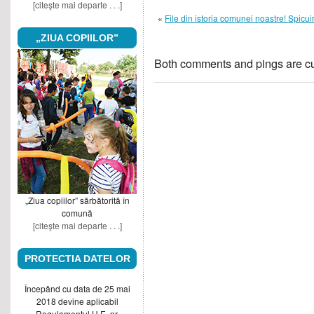
[citeşte mai departe . . .]
«
File din istoria comunei noastre! Spicu
„ZIUA COPIILOR”
Both comments and pings are cu
„Ziua copiilor” sărbătorită în
comună
[citeşte mai departe . . .]
PROTECTIA DATELOR
Începând cu data de 25 mai
2018 devine aplicabil
Regulamentul U.E. nr.