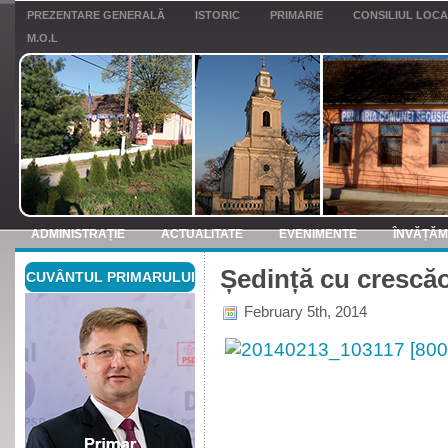
PREZENTARE GENERALĂ
ISTORIC
PRIMARIE
CONSILIUL LOC
M.O.L
ADMINISTRAȚIE
ACTUALITATE
EVENIMENTE
ÎNVĂȚĂ
Ședință cu crescăo
CUVÂNTUL PRIMARULUI
ANUNTURI
February 5th, 2014