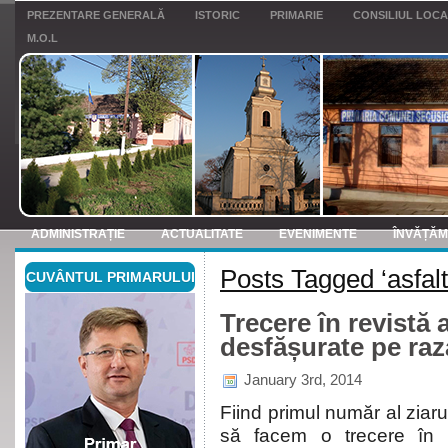
PREZENTARE GENERALĂ
ISTORIC
PRIMARIE
CONSILIUL LOC
M.O.L
ADMINISTRAȚIE
ACTUALITATE
EVENIMENTE
ÎNVĂȚĂ
Posts Tagged ‘asfalt
CUVÂNTUL PRIMARULUI
ANUNTURI
Trecere în revistă 
desfășurate pe ra
January 3rd, 2014
Fiind primul număr al ziaru
să facem o trecere în r