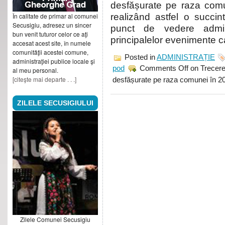
desfășurate pe raza comun
În calitate de primar al comunei
realizând astfel o succin
Secusigiu, adresez un sincer
punct de vedere adminis
bun venit tuturor celor ce aţi
principalelor evenimente c
accesat acest site, în numele
comunităţii acestei comune,
Posted in
ADMINISTRAȚIE
administraţiei publice locale şi
pod
Comments Off
on Trecere 
al meu personal.
[citeşte mai departe . . .]
desfășurate pe raza comunei în 2
ZILELE SECUSIGIULUI
Zilele Comunei Secusigiu