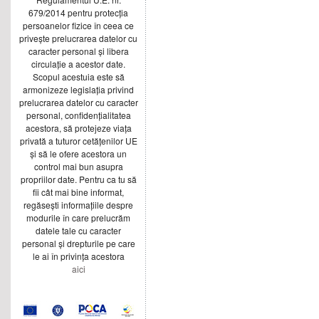
679/2014 pentru protecția
persoanelor fizice în ceea ce
privește prelucrarea datelor cu
caracter personal și libera
circulație a acestor date.
Scopul acestuia este să
armonizeze legislația privind
prelucrarea datelor cu caracter
personal, confidențialitatea
acestora, să protejeze viața
privată a tuturor cetățenilor UE
și să le ofere acestora un
control mai bun asupra
propriilor date. Pentru ca tu să
fii cât mai bine informat,
regăsești informațiile despre
modurile în care prelucrăm
datele tale cu caracter
personal și drepturile pe care
le ai în privința acestora
aici