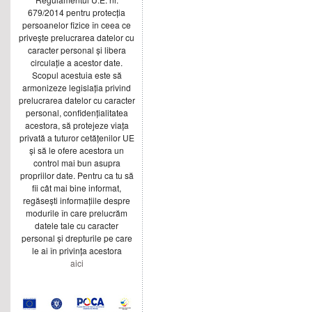
679/2014 pentru protecția
persoanelor fizice în ceea ce
privește prelucrarea datelor cu
caracter personal și libera
circulație a acestor date.
Scopul acestuia este să
armonizeze legislația privind
prelucrarea datelor cu caracter
personal, confidențialitatea
acestora, să protejeze viața
privată a tuturor cetățenilor UE
și să le ofere acestora un
control mai bun asupra
propriilor date. Pentru ca tu să
fii cât mai bine informat,
regăsești informațiile despre
modurile în care prelucrăm
datele tale cu caracter
personal și drepturile pe care
le ai în privința acestora
aici