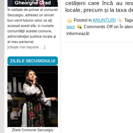
cetățeni care încă au rest
În calitate de primar al comunei
locale, precum și la taxa de
Secusigiu, adresez un sincer
bun venit tuturor celor ce aţi
Posted in
ANUNTURI
Tag
accesat acest site, în numele
taxe
Comments Off
on În atenț
comunităţii acestei comune,
informează!
administraţiei publice locale şi
al meu personal.
[citeşte mai departe . . .]
ZILELE SECUSIGIULUI
Zilele Comunei Secusigiu