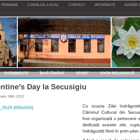
PRIMARIE
CONSILIUL LOCAL
CONTACT
INFORMAŢII
AVIZIER 
EVENIMENTE
ÎNVĂȚĂMÂNT
SPORT
VIATA RELIGIOASĂ
entine’s Day la Secusigiu
uary 16th, 2013
Cu ocazia Zilei îndrăgostiți
Căminul Cultural din Secus
fost organizată o petrecere 
dedicată acestei zile, cuplu
îndrăgostiți fiind în prim-plan.