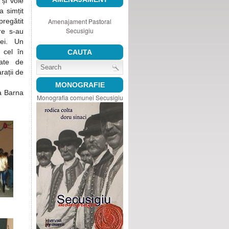
și voie
 simțit
pregătit
Amenajament Pastoral
Secusigiu
re s-au
lei. Un
 cel în
CAUTA
cate de
rații de
MONOGRAFIE
ra Barna
Monografia comunei Secusigiu