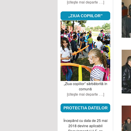
[citeşte mai departe . . .]
„ZIUA COPIILOR”
„Ziua copiilor” sărbătorită în
comună
[citeşte mai departe . . .]
PROTECTIA DATELOR
Începând cu data de 25 mai
2018 devine aplicabil
Regulamentul U.E. nr.