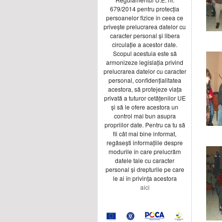
679/2014 pentru protecția
persoanelor fizice în ceea ce
privește prelucrarea datelor cu
caracter personal și libera
circulație a acestor date.
Scopul acestuia este să
armonizeze legislația privind
prelucrarea datelor cu caracter
personal, confidențialitatea
acestora, să protejeze viața
privată a tuturor cetățenilor UE
și să le ofere acestora un
control mai bun asupra
propriilor date. Pentru ca tu să
fii cât mai bine informat,
regăsești informațiile despre
modurile în care prelucrăm
datele tale cu caracter
personal și drepturile pe care
le ai în privința acestora
aici