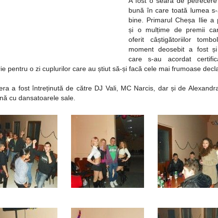
A fost o seară de petrecere 
bună în care toată lumea s-a
bine. Primarul Cheșa Ilie a 
și o mulțime de premii ca
oferit câștigătoriilor tombo
moment deosebit a fost și
care s-au acordat certifi
ie pentru o zi cuplurilor care au știut să-și facă cele mai frumoase decla
ra a fost întreținută de către DJ Vali, MC Narcis, dar și de Alexand
nă cu dansatoarele sale.