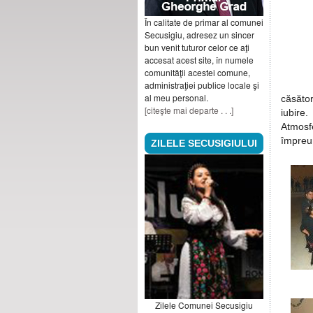
În calitate de primar al comunei
Secusigiu, adresez un sincer
bun venit tuturor celor ce aţi
accesat acest site, în numele
comunităţii acestei comune,
administraţiei publice locale şi
al meu personal.
căsător
[citeşte mai departe . . .]
iubire.
Atmosfe
împreu
ZILELE SECUSIGIULUI
Zilele Comunei Secusigiu