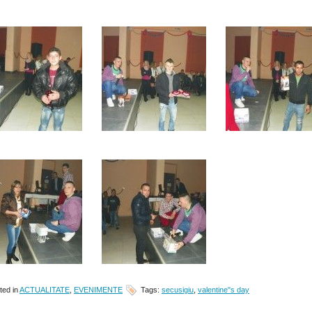
ted in
ACTUALITATE
,
EVENIMENTE
Tags:
secusigiu
,
valentine"s day