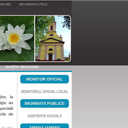
ONLINE
INFORMATII UTILE
GAZETA SECUSIGIU
MONITOR OFICIAL
MONITORUL OFICIAL LOCAL
lor, la
igiu au
IMORMATII PUBLICE
specială
rile de
ASISTENTA SOCIALA
AMENAJAMENT