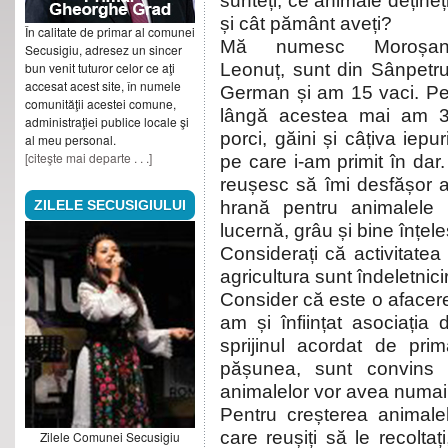
sunteți, ce animale dețineț
și cât pământ aveți?
În calitate de primar al comunei
Mă numesc Moroșa
Secusigiu, adresez un sincer
bun venit tuturor celor ce aţi
Leonuț, sunt din Sânpetr
accesat acest site, în numele
German și am 15 vaci. P
comunităţii acestei comune,
lângă acestea mai am 
administraţiei publice locale şi
porci, găini și câțiva iepur
al meu personal.
[citeşte mai departe . . .]
pe care i-am primit în da
reușesc să îmi desfășor a
ZILELE SECUSIGIULUI
hrană pentru animalele 
lucernă, grâu și bine înțel
Considerați că activitatea
agricultura sunt îndeletniciri
Consider că este o afacere
am și înființat asociația
sprijinul acordat de pri
pășunea, sunt convins c
animalelor vor avea numai 
Pentru creșterea animale
care reușiți să le recoltaț
Zilele Comunei Secusigiu