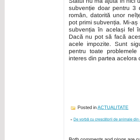
Statul nu mă ajută în nici 
subvenție doar pentru 3 di
român, datorită unor neîțe
pot primi subvenția. Mi-aș
subvenția în același fel î
Dacă nu pot să facă acest
acele impozite. Sunt sig
pentru toate problemele 
interes din partea acelora
Posted in
ACTUALITATE
«
De vorbă cu crescătorii de animale din
Both comments and pings are cu