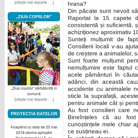
[citeşte mai departe . . .]
hrana?
Din păcate sunt nevoit s
„ZIUA COPIILOR”
Raportat la 15 capete d
consistentă și suficientă,
achiziționez aproximativ 1
Sunteți mulțumit de fap
Consilierii locali v-au aju
de creștere a animalelor, s
Sunt foarte mulțumit pen
nemulțumire este faptul 
acele pământuri în căuta
adânci, din această cau
„Ziua copiilor” sărbătorită în
accidente cu animalele n
comună
sticle la suprafață, acest
[citeşte mai departe . . .]
pentru animale cât și pent
Au fost consilieri care n
PROTECTIA DATELOR
Bineînțeles că au fos
cunoștințele mele chiar 
Începând cu data de 25 mai
ce susțineau ei.
2018 devine aplicabil
Regulamentul U.E. nr.