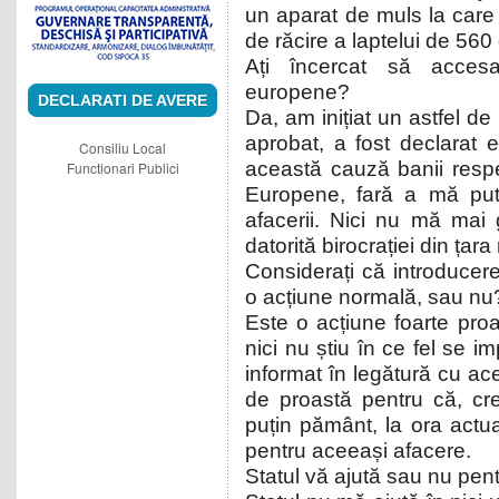
un aparat de muls la care
de răcire a laptelui de 560 d
Ați încercat să accesaț
europene?
DECLARATI DE AVERE
Da, am inițiat un astfel de
aprobat, a fost declarat el
Consiliu Local
această cauză banii respec
Functionari Publici
Europene, fară a mă pute
afacerii. Nici nu mă mai
datorită birocrației din țara
Considerați că introducere
o acțiune normală, sau nu
Este o acțiune foarte proas
nici nu știu în ce fel se 
informat în legătură cu ac
de proastă pentru că, cr
puțin pământ, la ora actual
pentru aceeași afacere.
Statul vă ajută sau nu pent