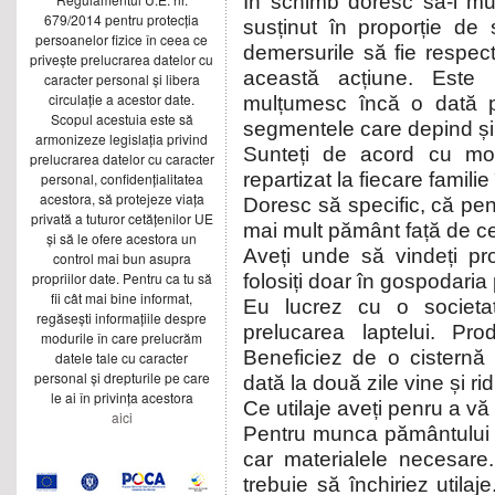
În schimb doresc să-i mu
679/2014 pentru protecția
susținut în proporție de 
persoanelor fizice în ceea ce
demersurile să fie respec
privește prelucrarea datelor cu
această acțiune. Este
caracter personal și libera
circulație a acestor date.
mulțumesc încă o dată pe
Scopul acestuia este să
segmentele care depind și
armonizeze legislația privind
Sunteți de acord cu mod
prelucrarea datelor cu caracter
repartizat la fiecare familie
personal, confidențialitatea
acestora, să protejeze viața
Doresc să specific, că pen
privată a tuturor cetățenilor UE
mai mult pământ față de cel
și să le ofere acestora un
Aveți unde să vindeți pr
control mai bun asupra
propriilor date. Pentru ca tu să
folosiți doar în gospodaria
fii cât mai bine informat,
Eu lucrez cu o societ
regăsești informațiile despre
prelucarea laptelui. Pr
modurile în care prelucrăm
Beneficiez de o cisternă 
datele tale cu caracter
personal și drepturile pe care
dată la două zile vine și ri
le ai în privința acestora
Ce utilaje aveți penru a vă
aici
Pentru munca pământului 
car materialele necesare. 
trebuie să închiriez utila